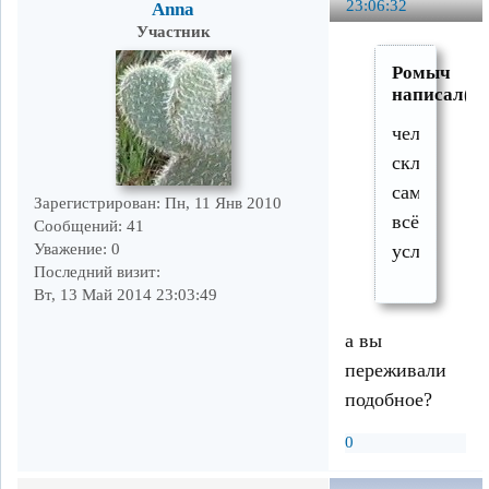
23:06:32
Anna
Участник
Ромыч
написал(а)
человек
склонен
сам
Зарегистрирован
: Пн, 11 Янв 2010
всё
Сообщений:
41
Уважение:
0
усложнять
Последний визит:
Вт, 13 Май 2014 23:03:49
а вы
переживали
подобное?
0