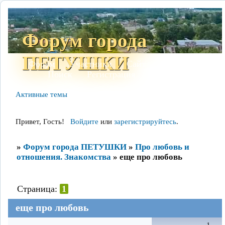
Форум города
ПЕТУШКИ
Форум
Участники
Сайт
Правила
Поиск
Регистрация
Войти
Активные темы
Привет, Гость!
Войдите
или
зарегистрируйтесь
.
»
Форум города ПЕТУШКИ
»
Про любовь и
отношения. Знакомства
»
еще про любовь
Страница:
1
еще про любовь