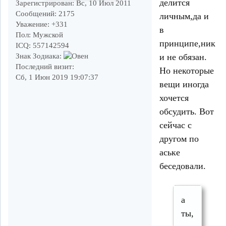
делится
Зарегистрирован
: Вс, 10 Июл 2011
Сообщений:
2175
личным,да и
Уважение:
+331
в
Пол:
Мужской
принципе,никто
ICQ:
557142594
и не обязан.
Знак Зодиака:
Последний визит:
Но некоторые
Сб, 1 Июн 2019 19:07:37
вещи иногда
хочется
обсудить. Вот
сейчас с
другом по
аське
беседовали.
а
ты,пиндос,