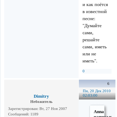
и как поётся
в известной
песне:
"Думайте
сами,
решайте
сами, иметь
или не
иметь".
0
6
Пн, 20 Дек 2010
02:03:00
Dimitry
Небожитель
Зарегистрирован
: Вт, 27 Ноя 2007
Anna
Сообщений:
1189
написал(а)