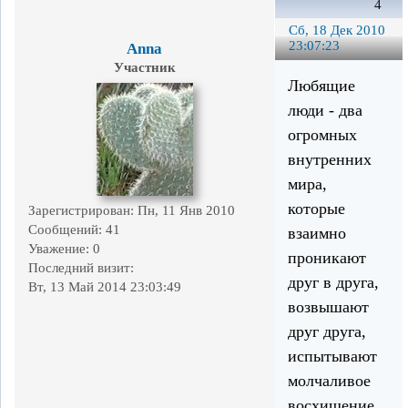
4
Сб, 18 Дек 2010
23:07:23
Anna
Участник
Любящие
люди - два
огромных
внутренних
мира,
которые
Зарегистрирован
: Пн, 11 Янв 2010
Сообщений:
41
взаимно
Уважение:
0
проникают
Последний визит:
друг в друга,
Вт, 13 Май 2014 23:03:49
возвышают
друг друга,
испытывают
молчаливое
восхищение