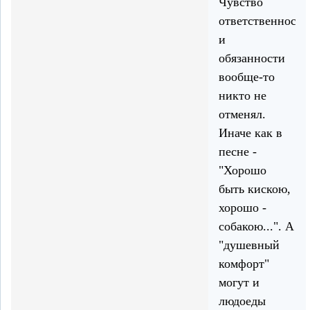
Чувство
ответственности
и
обязанности
вообще-то
никто не
отменял.
Иначе как в
песне -
"Хорошо
быть кискою,
хорошо -
собакою...". А
"душевный
комфорт"
могут и
людоеды