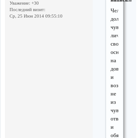
Уважение:
+30
Последний визит:
Человек
Ср, 25 Июн 2014 09:55:10
должен
чувствоват
личную
свободу,
основанну
на
доверии,
и
возвращать
не
из
чувства
ответствен
и
обязанност