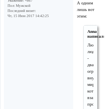
Уважение:
+867
А одним
Пол:
Мужской
лишь вот
Последний визит:
этим:
Чт, 15 Июн 2017 14:42:25
Anna
написал(а)
Любящие
люди
-
два
огромных
внутренни
мира,
которые
взаимно
проникают