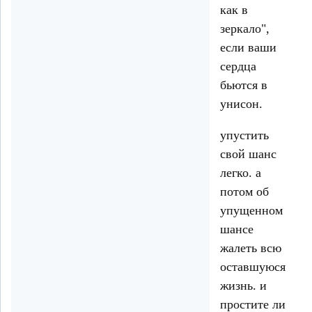
как в
зеркало",
если ваши
сердца
бьются в
унисон.
упустить
свой шанс
легко. а
потом об
упущенном
шансе
жалеть всю
оставшуюся
жизнь. и
простите ли