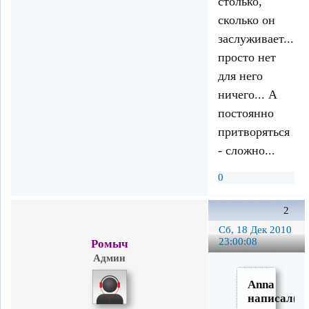
столько,
сколько он
заслуживает...
просто нет
для него
ничего... А
постоянно
притворяться
- сложно...
0
2
Сб, 18 Дек 2010
23:00:08
Ромыч
Админ
Anna
написал(а)