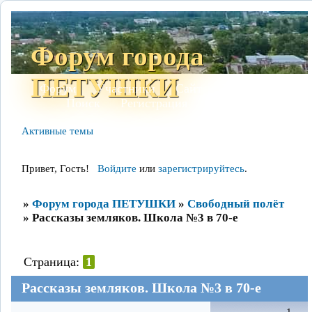
Форум города
ПЕТУШКИ
Форум
Участники
Сайт
Правила
Поиск
Регистрация
Войти
Активные темы
Привет, Гость!
Войдите
или
зарегистрируйтесь
.
»
Форум города ПЕТУШКИ
»
Свободный полёт
»
Рассказы земляков. Школа №3 в 70-е
Страница:
1
Рассказы земляков. Школа №3 в 70-е