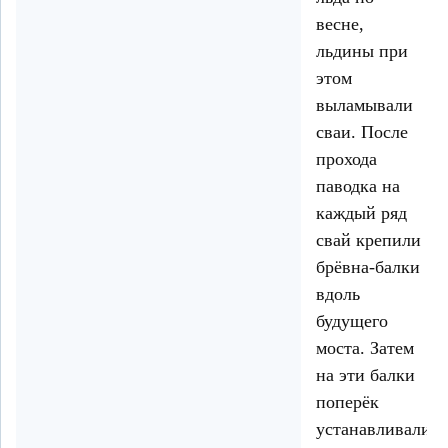
весне,
льдины при
этом
выламывали
сваи. После
прохода
паводка на
каждый ряд
свай крепили
брёвна-балки
вдоль
будущего
моста. Затем
на эти балки
поперёк
устанавливали