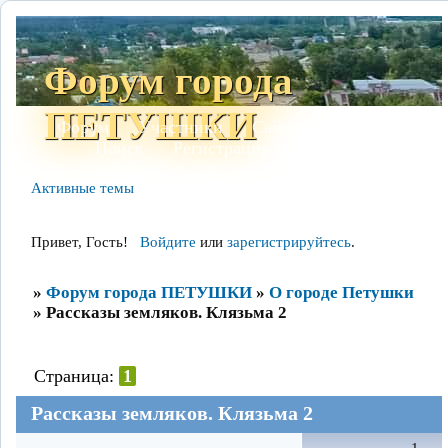
Форум города
ПЕТУШКИ
Форум
Участники
Сайт
Правила
Поиск
Регистрация
Войти
Активные темы
Привет, Гость!
Войдите
или
зарегистрируйтесь
.
»
Форум города ПЕТУШКИ
»
О городе Петушки
»
Рассказы земляков. Клязьма 2
Страница:
1
Рассказы земляков. Клязьма 2