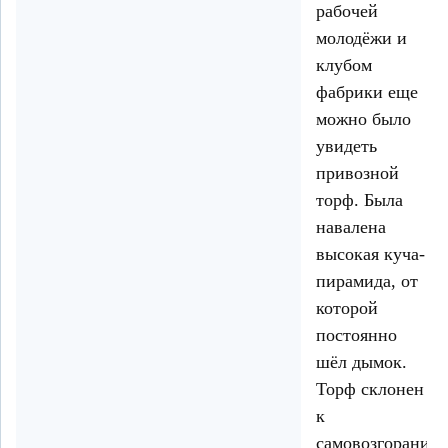
рабочей
молодёжи и
клубом
фабрики еще
можно было
увидеть
привозной
торф. Была
навалена
высокая куча-
пирамида, от
которой
постоянно
шёл дымок.
Торф склонен
к
самовозгоранию