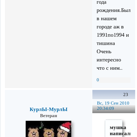
года
рождения.Был
в нашем
городе аж в
1991по1994 и
тишина
Очень
интересно
что с ним..
0
23
Вс, 19 Сен 2010
20:34:09
КурлЫ-МурлЫ
Ветеран
мушка
написал(а)