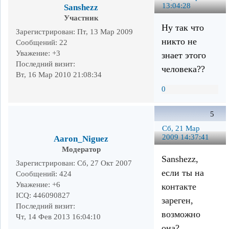
13:04:28
Sanshezz
Участник
Ну так что
Зарегистрирован
: Пт, 13 Мар 2009
никто не
Сообщений:
22
Уважение:
+3
знает этого
Последний визит:
человека??
Вт, 16 Мар 2010 21:08:34
0
5
Сб, 21 Мар
2009 14:37:41
Aaron_Niguez
Модератор
Sanshezz,
Зарегистрирован
: Сб, 27 Окт 2007
если ты на
Сообщений:
424
Уважение:
+6
контакте
ICQ:
446090827
зареген,
Последний визит:
возможно
Чт, 14 Фев 2013 16:04:10
она?