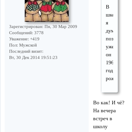
В
школы
я
Зарегистрирован
: Пн, 30 Мар 2009
думаю
Сообщений:
3778
поздновато
Уважение:
+419
Пол:
Мужской
уже
Последний визит:
он
Вт, 30 Дек 2014 19:51:23
1962
года
рождения
Во как! И чё?
На вечера
встреч в
школу