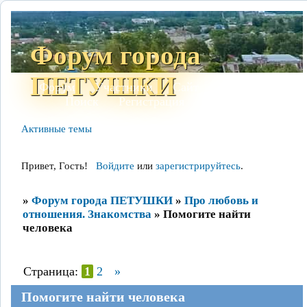
Форум города
ПЕТУШКИ
Форум
Участники
Сайт
Правила
Поиск
Регистрация
Войти
Активные темы
Привет, Гость!
Войдите
или
зарегистрируйтесь
.
»
Форум города ПЕТУШКИ
»
Про любовь и
отношения. Знакомства
»
Помогите найти
человека
Страница:
1
2
»
Помогите найти человека