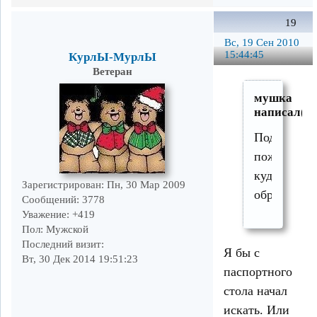
19
Вс, 19 Сен 2010
15:44:45
КурлЫ-МурлЫ
Ветеран
мушка
написал(а)
Подскажит
пожалуйст
куда
Зарегистрирован
: Пн, 30 Мар 2009
обратиться
Сообщений:
3778
Уважение:
+419
Пол:
Мужской
Последний визит:
Я бы с
Вт, 30 Дек 2014 19:51:23
паспортного
стола начал
искать. Или