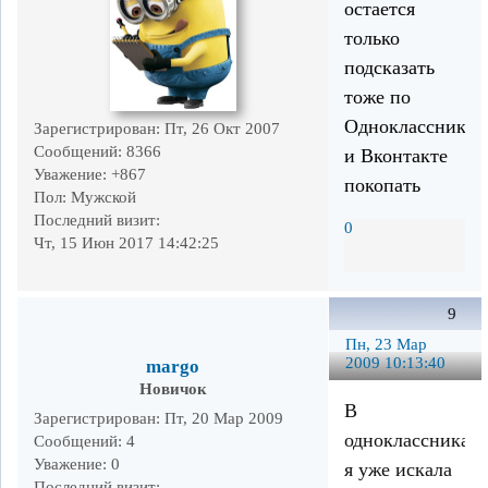
остается
только
подсказать
тоже по
Одноклассникам
Зарегистрирован
: Пт, 26 Окт 2007
Сообщений:
8366
и Вконтакте
Уважение:
+867
покопать
Пол:
Мужской
Последний визит:
0
Чт, 15 Июн 2017 14:42:25
9
Пн, 23 Мар
2009 10:13:40
margo
Новичок
В
Зарегистрирован
: Пт, 20 Мар 2009
одноклассниках
Сообщений:
4
Уважение:
0
я уже искала
Последний визит: