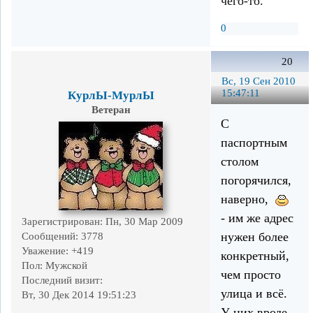
чего-то.
0
20
Вс, 19 Сен 2010
15:47:11
КурлЫ-МурлЫ
Ветеран
С
паспортным
столом
погорячился,
наверно,
- им же адрес
Зарегистрирован
: Пн, 30 Мар 2009
нужен более
Сообщений:
3778
Уважение:
+419
конкретный,
Пол:
Мужской
чем просто
Последний визит:
улица и всё.
Вт, 30 Дек 2014 19:51:23
У них вроде