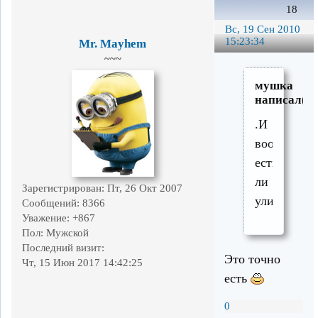
18
Вс, 19 Сен 2010
15:23:34
Mr. Mayhem
~~~
мушка
написал(а)
.И
вообще
есть
ли
Зарегистрирован
: Пт, 26 Окт 2007
улицаСтро
Сообщений:
8366
Уважение:
+867
Пол:
Мужской
Последний визит:
Это точно
Чт, 15 Июн 2017 14:42:25
есть
0