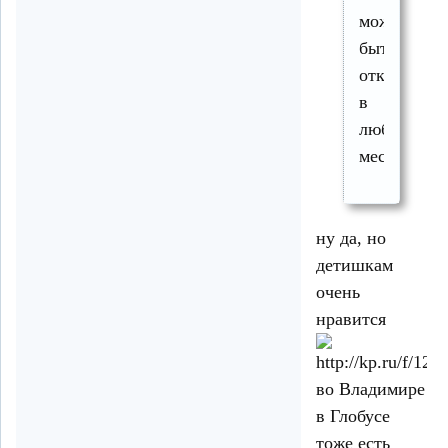
может
быть
открыт
в
любом
месте.
ну да, но
детишкам
очень
нравится
во Владимире
в Глобусе
тоже есть