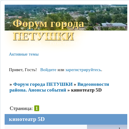
Форум города
ПЕТУШКИ
Форум
Участники
Сайт
Правила
Поиск
Регистрация
Войти
Активные темы
Привет, Гость!
Войдите
или
зарегистрируйтесь
.
»
Форум города ПЕТУШКИ
»
Видеоновости
района. Анонсы событий
»
кинотеатр 5D
Страница:
1
кинотеатр 5D