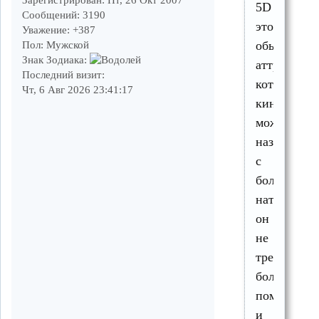
Зарегистрирован
: Пт, 26 Окт 2007
5D
Сообщений:
3190
это
Уважение:
+387
обычный
Пол:
Мужской
Знак Зодиака:
аттракцион
Последний визит:
который
Чт, 6 Авг 2026 23:41:17
кинотеатр
можно
назвать
с
большой
натяжкой,
он
не
требует
больших
помещени
и