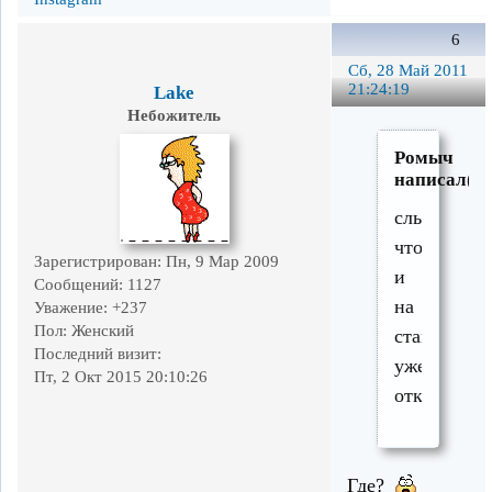
6
Сб, 28 Май 2011
21:24:19
Lake
Небожитель
Ромыч
написал(а)
слышал,
что
Зарегистрирован
: Пн, 9 Мар 2009
и
Сообщений:
1127
на
Уважение:
+237
Пол:
Женский
станции
Последний визит:
уже
Пт, 2 Окт 2015 20:10:26
открыли
Где?