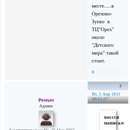
месте.....в
Орехово-
Зуево в
ТЦ"Орех"
около
"Детского
мира" такой
стоит.
0
3
Вт, 5 Апр 2011
09:51:37
Ромыч
Админ
вассся
написал(а)