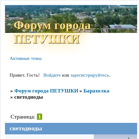
Форум города
ПЕТУШКИ
Форум
Участники
Сайт
Правила
Поиск
Регистрация
Войти
Активные темы
Привет, Гость!
Войдите
или
зарегистрируйтесь
.
»
Форум города ПЕТУШКИ
»
Барахолка
»
светодиоды
Страница:
1
светодиоды