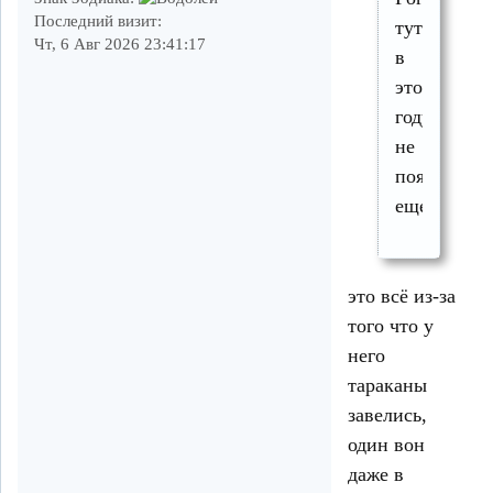
Последний визит:
тут
Чт, 6 Авг 2026 23:41:17
в
этом
году
не
появлался
еще.
это всё из-за
того что у
него
тараканы
завелись,
один вон
даже в