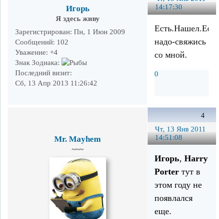
14:17:30
Игорь
Я здесь живу
Есть.Нашел.Есл
Зарегистрирован
: Пн, 1 Июн 2009
надо-свяжись
Сообщений:
102
Уважение:
+4
со мной.
Знак Зодиака:
Последний визит:
0
Сб, 13 Апр 2013 11:26:42
4
Чт, 13 Янв 2011
14:51:08
Mr. Mayhem
~~~
Игорь
,
Harry
Porter
тут в
этом году не
появлался
еще.