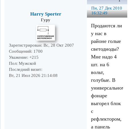
1
Пн, 27 Дек 2010
16:32:49
Harry Sporter
Гуру
Продаются ли
у нас в
районе голые
Зарегистрирован
: Вс, 28 Окт 2007
светодиоды?
Сообщений:
1700
Мне надо 4
Уважение:
+215
Пол:
Мужской
шт. на 6
Последний визит:
вольт,
Вт, 21 Июл 2026 21:14:08
голубые. В
универсальном
фонаре
выгорел блок
с
рефлектором,
а панель