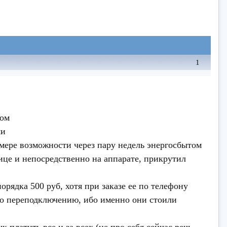
1
том
ми
 мере возможности через пару недель энергосбытом
лице и непосредственно на аппарате, прикрутил
рядка 500 руб, хотя при заказе ее по телефону
 по переподключению, ибо именно они стоили
 платить все и за всех (не про себя сейчас речь,