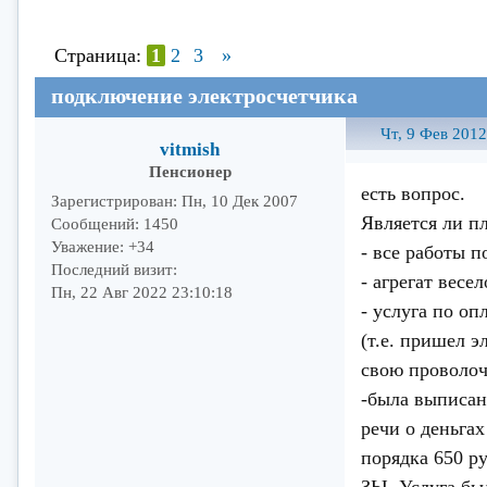
Страница:
1
2
3
»
подключение электросчетчика
Чт, 9 Фев 2012
vitmish
Пенсионер
есть вопрос.
Зарегистрирован
: Пн, 10 Дек 2007
Является ли п
Сообщений:
1450
Уважение:
+34
- все работы 
Последний визит:
- агрегат весе
Пн, 22 Авг 2022 23:10:18
- услуга по о
(т.е. пришел э
свою проволоч
-была выписана
речи о деньга
порядка 650 ру
ЗЫ. Услуга был