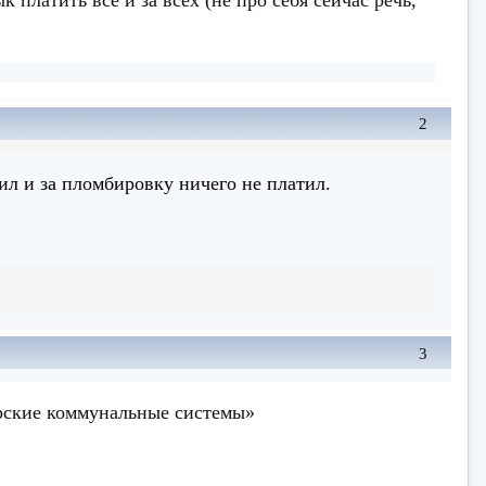
2
ил и за пломбировку ничего не платил.
3
рские коммунальные системы»