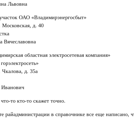
аева Ирина Львовна 2
участок ОАО «Владимирэнергосбыт»
. Московская, д. 40
стка
ва Елена Вячеславовна 2-10-
мирская областная электросетевая компания»
горэлектросеть»
. Чкалова, д. 35а
ков Павел Иванович 2
что-то кто-то скажет точно.
йте райадминистрации в справочнике все еще написано,