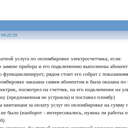
 09:25:39
латной услуга по опломбировке электросчетчика, если:
по замене прибора и его подключению выполнены абонен
ло функциклинирует, рядом стоит его собрат с показания
пломбировке заказана самим абонентом и была оказана по
лектрик, посмотрел на счетчик, на его подключение на у
ку (предложенная не устроила) и поставил пломбу)
 квитанция за оплату услуг по опломбировке на сумму по
х не было (наоборот - интересовались, нужны ли работы
б)
а оплачена, бо старый человек советской закваски привык