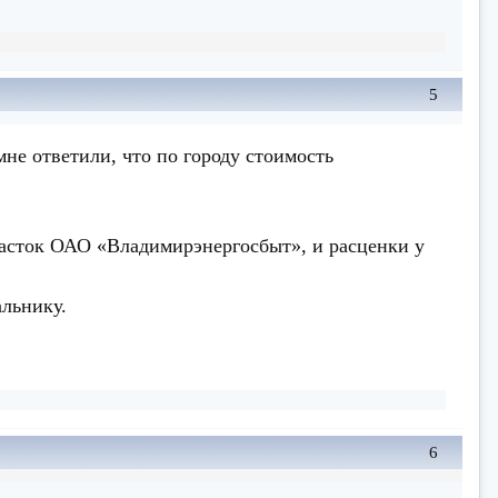
5
мне ответили, что по городу стоимость
 участок ОАО «Владимирэнергосбыт», и расценки у
альнику.
6