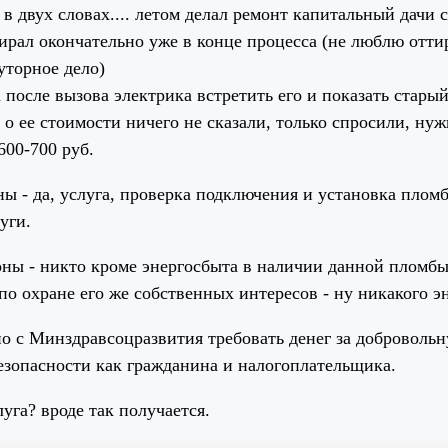
 в двух словах.... летом делал ремонт капитальный дачи с
ирал окончательно уже в конце процесса (не люблю отти
уторное дело)
 после вызова электрика встретить его и показать стары
 о ее стоимости ничего не сказали, только спросили, ну
600-700 руб.
ны - да, услуга, проверка подключения и установка пло
уги.
оны - никто кроме энергосбыта в наличии данной пломбы 
по охране его же собственных интересов - ну никакого э
о с Минздравсоцразвития требовать денег за добровольну
езопасности как гражданина и налогоплательщика.
уга? вроде так получается.