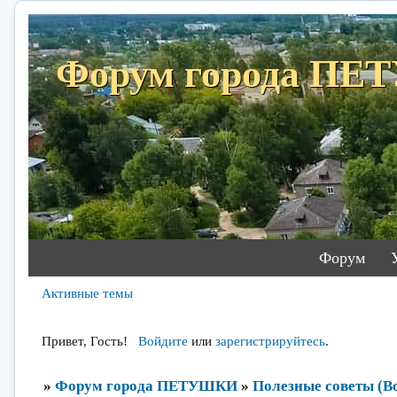
Форум города П
Форум
Активные темы
Привет, Гость!
Войдите
или
зарегистрируйтесь
.
»
Форум города ПЕТУШКИ
»
Полезные советы (Во