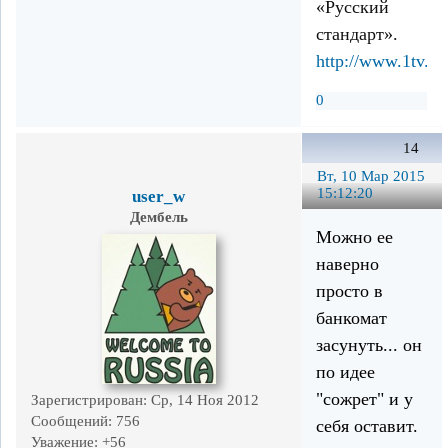
«Русский
стандарт».
http://www.1tv.r
0
14
Вт, 10 Мар 2015
15:12:20
user_w
Дембель
Можно ее
наверно
просто в
банкомат
засунуть... он
по идее
"сожрет" и у
Зарегистрирован
: Ср, 14 Ноя 2012
Сообщений:
756
себя оставит.
Уважение:
+56