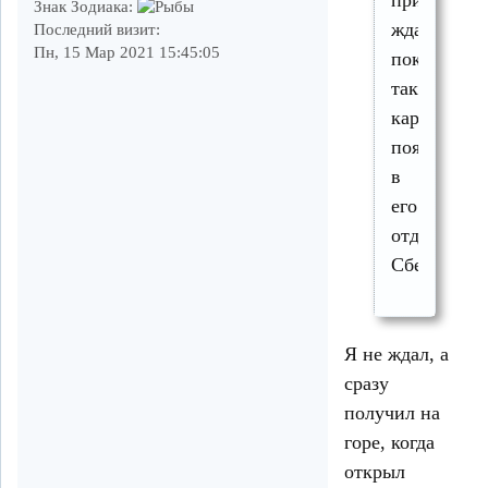
придется
Знак Зодиака:
ждать,
Последний визит:
Пн, 15 Мар 2021 15:45:05
пока
такие
карты
появятся
в
его
отделении
Сбербанка
Я не ждал, а
сразу
получил на
горе, когда
открыл