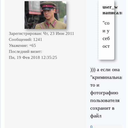
user_w
написал(а)
"сожрет"
и у
Зарегистрирован
: Чт, 23 Июн 2011
себя
Сообщений:
1241
Уважение:
+65
оставит.
Последний визит:
Пн, 19 Фев 2018 12:35:25
))) а если она
"криминальная"
то и
фотографию
пользователя
сохранит в
файл
0