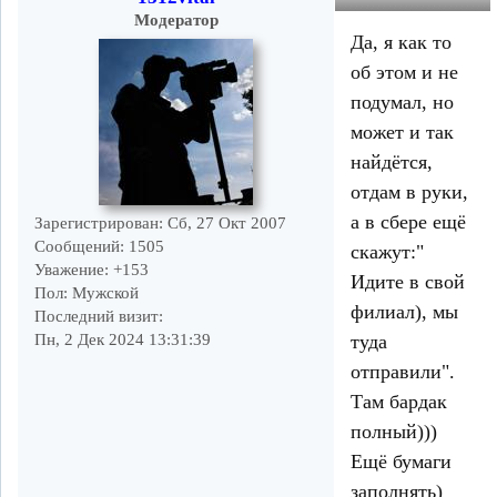
Модератор
Да, я как то
об этом и не
подумал, но
может и так
найдётся,
отдам в руки,
а в сбере ещё
Зарегистрирован
: Сб, 27 Окт 2007
Сообщений:
1505
скажут:"
Уважение:
+153
Идите в свой
Пол:
Мужской
филиал), мы
Последний визит:
туда
Пн, 2 Дек 2024 13:31:39
отправили".
Там бардак
полный)))
Ещё бумаги
заполнять)