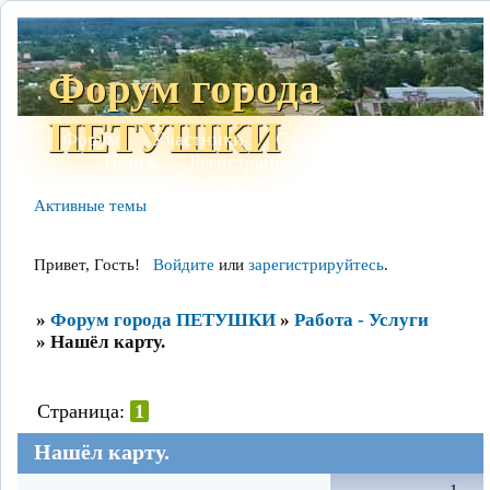
Форум города
ПЕТУШКИ
Форум
Участники
Сайт
Правила
Поиск
Регистрация
Войти
Активные темы
Привет, Гость!
Войдите
или
зарегистрируйтесь
.
»
Форум города ПЕТУШКИ
»
Работа - Услуги
»
Нашёл карту.
Страница:
1
Нашёл карту.