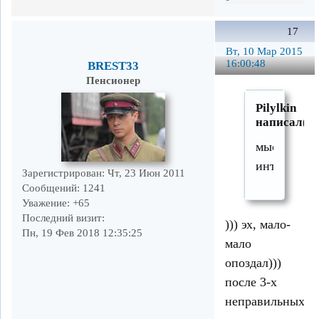
17
Вт, 10 Мар 2015
16:00:48
BREST33
Пенсионер
Pilylkin
написал(а)
мысль
интересная
Зарегистрирован
: Чт, 23 Июн 2011
Сообщений:
1241
Уважение:
+65
Последний визит:
))) эх, мало-
Пн, 19 Фев 2018 12:35:25
мало
опоздал)))
после 3-х
неправильных