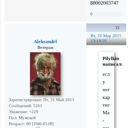
88002003747
0
11
Вт, 10 Мар 2015
13:14:10
Aleksandrl
Ветеран
Pilylkin
написал(а)
если
у
него
карта
Зарегистрирован
: Пт, 31 Май 2013
типа
Сообщений:
5261
Уважение:
+229
Maestro
Пол:
Мужской
-
Возраст:
80
[1946-03-08]