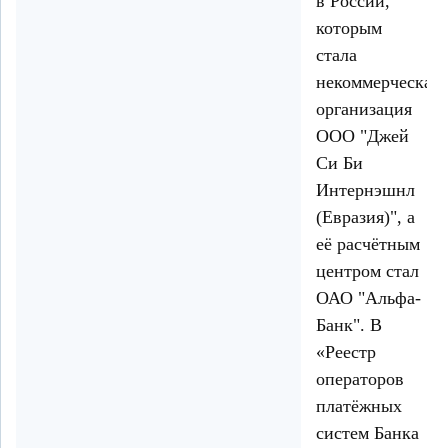
в России,
которым
стала
некоммерческая
организация
ООО "Джей
Си Би
Интернэшнл
(Евразия)", а
её расчётным
центром стал
ОАО "Альфа-
Банк". В
«Реестр
операторов
платёжных
систем Банка