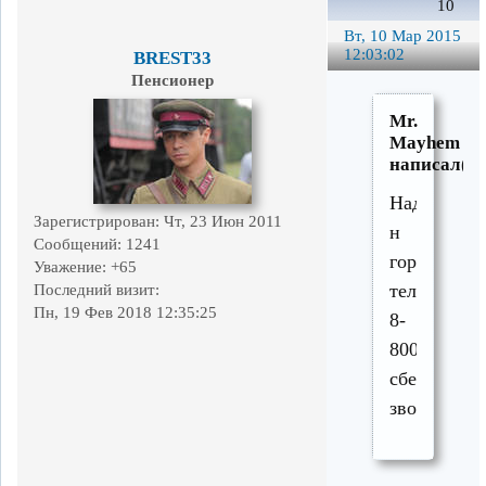
10
Вт, 10 Мар 2015
12:03:02
BREST33
Пенсионер
Mr.
Mayhem
написал(а)
Надо
Зарегистрирован
: Чт, 23 Июн 2011
н
Сообщений:
1241
горячий
Уважение:
+65
телефон
Последний визит:
Пн, 19 Фев 2018 12:35:25
8-
800-...
сберовский
звонить