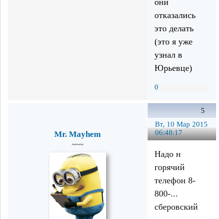
они
отказались
это делать
(это я уже
узнал в
Юрьевце)
0
5
Вт, 10 Мар 2015
06:48:17
Mr. Mayhem
~~~
Надо н
горячий
телефон 8-
800-...
сберовский