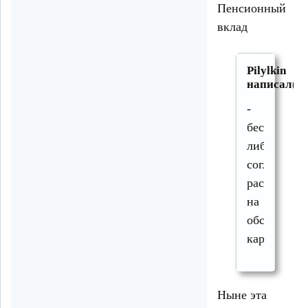
Пенсионный
вклад
Pilylkin
написал(а)
-
бесплатно
либо
согласно
расценкам
на
обслужива
карты
Ныне эта