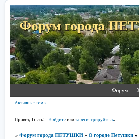
Форум города П
Форум
Активные темы
Привет, Гость!
Войдите
или
зарегистрируйтесь
.
»
Форум города ПЕТУШКИ
»
О городе Петушки
»