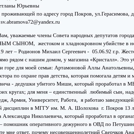
етланы Юрьевны
., проживающей по адресу город Покров, ул.Герасимова, дом
. sv.abramova72@yandex.ru
 уважаемые члены Совета народных депутатов город
 СЫНОМ, жестоком и хладнокровном убийстве в ночь 
9 лет – Родионов Михаил Сергеевич - 05.06.92 г.р. Жес
мо рядом с нашим домом, у магазина «Кристалл». Это у
 и горе для моей семьи: Артамоновой Аллы Анатольевны
тора по охране прав детства, которая помогала детям и 
ича - дедушки убитого Миши, который проработал в МВД
воих кругах; для меня – единственный любимый сын, на
едж, Армия, Университет, Работа, я работаю заведующе
й дисциплин в МГГУ им. М. А. Шолохова г. Покров 13 ле
 Александра Николаевича, который проработал в органа
– помошник оперативного дежурного в ОВД по Петушинс
те мне ответ, почему несовершеннолетний Сверчков Анат