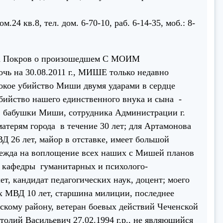
.24 кв.8, тел. дом. 6-70-10, раб. 6-14-35, моб.: 8-
а Покров о произошедшем С МОИМ
на 30.08.2011 г., МИШЕ только недавно
токое убийство Миши двумя ударами в сердце
бийство нашего единственного внука и сына -
, бабушки Миши, сотрудника Администрации г.
матерям города в течение 30 лет; для Артамонова
 26 лет, майор в отставке, имеет большой
дежда на воплощение всех наших с Мишей планов
й кафедры гуманитарных и психолого-
т, кандидат педагогических наук, доцент; моего
х МВД 10 лет, старшина милиции, последнее
кому району, ветеран боевых действий Чеченской
олий Васильевич 27.02.1994 г.р., не являющийся