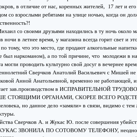
окров, в отличие от нас, коренных жителей, 17 лет и е
дом со взрослыми ребятами на улице ночью, когда он дол
ственность?!
л со своими друзьями находились в ту ночь около маг
ов ночи в летнее время, у магазина всегда горит свет и 
е по тому, что это место, где продают алкогольные напи
е был наркоманом), а по той причине, что молодежи в на
а могли проводить культурно свой досуг в вечернее врем
летний Сверчков Анатолий Васильевич с Мишей не дру
чковой Анной Анатольевной, временно не работающей,
тает зав.производством в ИСПРАВИТЕЛЬНОЙ ТРУДОВ
Е СТОЯЩИМИ ОРГАНАМИ, СКОРЕЕ ВСЕГО РОДСТВЕННИК
человека, но данное дело «замяли» в связи, видимо с т
ктуры.
тва Сверчков А. и Жукас Ю. после совершения убийс
КАС ЗВОНИЛА ПО СОТОВОМУ ТЕЛЕФОНУ, неоднократ