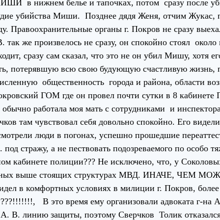
И в нижнем белье и тапочках, потом сразу после уби
удие убийства Миши. Позднее дядя Женя, отчим Жукас, п
ду. Правоохранительные органы г. Покров не сразу выех
. так же произвелось не сразу, он спокойно стоял около
ходит, сразу сам сказал, что это не он убил Мишу, хотя ег
ть, потерявшую всю свою будующую счастливую жизнь, по
исленную общественность города и района, области воз
окровский ГОМ где он провел почти сутки в 8 кабинете
 обычно работала моя мать с сотрудниками и инспекто
чков там чувствовал себя довольно спокойно. Его видел
 смотрели люди в погонах, успешно прошедшие переатте
. под стражу, а не пествовать подозреваемого по особо 
ном кабинете полиции??? Не исключено, что, у Соколовы
льных выше стоящих структурах МВД. ИНАЧЕ, ЧЕМ
идел в комфортных условиях в милиции г. Покров, более 
???!!!!!!!, В это время ему организовали адвоката г-на 
 А. В. линию защиты, поэтому Сверчков Толик отказался