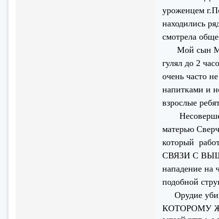
уроженцем г.П
находились ря
смотрела обще
Мой сын Михаи
гулял до 2 час
очень часто н
напитками и н
взрослые ребят
Несовершенно
матерью Свер
который рабо
СВЯЗИ С ВЫШ
нападение на 
подобной стру
Орудие убийс
КОТОРОМУ ЖУ