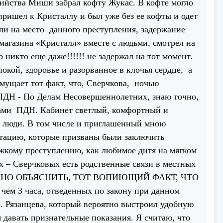
йства Миши забрал кофту Жукас. В кофте могло
ришел к Кристаллу и был уже без ее кофты и одет
али на место данного преступления, задержание
 магазина «Кристалл» вместе с людьми, смотрел на
о никто еще даже!!!!!! не задержал на тот момент.
кой, здоровье и разорванное в клочья сердце, а
мущает тот факт, что, Сверчкова, ночью
 ПДН - По Делам Несовершеннолетних, знаю точно,
рами ПДН. Кабинет светлый, комфортный и
и люди. В том числе и приглашенный мною
стацию, которые призваны были заключить
тяжкому преступлению, как любимое дитя на мягком
х – Сверчковых есть родственные связи в местных
 МОЖНО ОБЪЯСНИТЬ, ТОТ ВОПИЮЩИЙ ФАКТ, ЧТО
чем 3 часа, отведенных по закону при данном
А. Рязанцева, который вероятно выстроил удобную
 давать признательные показания. Я считаю, что