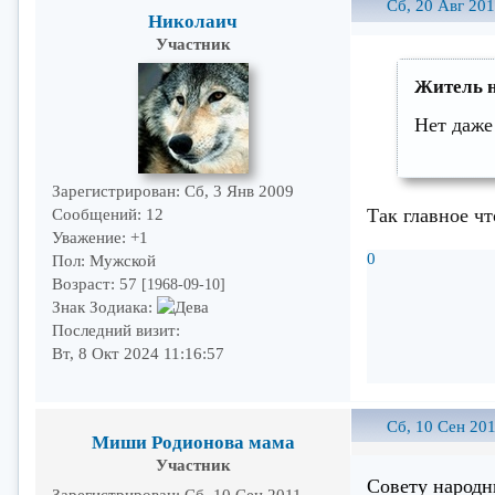
Сб, 20 Авг 201
Николаич
Участник
Житель н
Нет даже
Зарегистрирован
: Сб, 3 Янв 2009
Так главное чт
Сообщений:
12
Уважение:
+1
0
Пол:
Мужской
Возраст:
57
[1968-09-10]
Знак Зодиака:
Последний визит:
Вт, 8 Окт 2024 11:16:57
Сб, 10 Сен 201
Миши Родионова мама
Участник
Совету народн
Зарегистрирован
: Сб, 10 Сен 2011