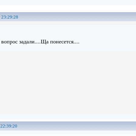
 23:29:28
 вопрос задали....Ща понесется....
 22:39:20