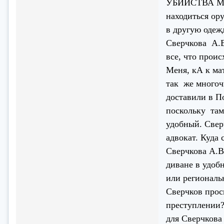
УБИЙСТВА МИШ
находиться ор
в другую одеж
Сверчкова А.В
все, что проис
Меня, кА к ма
так же многоч
доставили в П
поскольку там
удобный. Свер
адвокат. Куда
Сверчкова А.В
диване в удоб
или региона
Сверчков прос
преступлении?
для Сверчкова