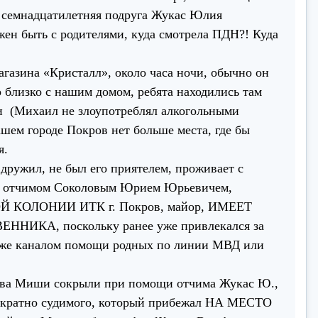
го семнадцатилетняя подруга Жукас Юлия
жен быть с родителями, куда смотрела ПДН?! Куда
азина «Кристалл», около часа ночи, обычно он
это близко с нашим домом, ребята находились там
тки (Михаил не злоупотреблял алкогольными
шем городе Покров нет больше места, где бы
я.
жил, не был его приятелем, проживает с
 и отчимом Соколовым Юрием Юрьевичем,
ОЙ КОЛОНИИ ИТК г. Покров, майор, ИМЕЕТ
А, поскольку ранее уже привлекался за
ем же каналом помощи родных по линии МВД или
тва Миши сокрыли при помощи отчима Жукас Ю.,
но судимого, который прибежал НА МЕСТО