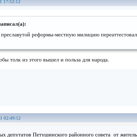
1 17:52:12
аписал(а):
 преславутой реформы-местную милицию переаттестовали
обы толк из этого вышел и польза для народа.
1 02:49:12
ых депутатов Петушинского районного совета от жител