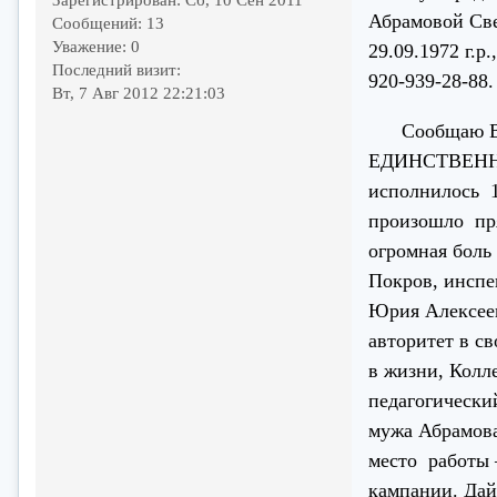
Абрамовой Св
Сообщений:
13
Уважение:
0
29.09.1972 г.р
Последний визит:
920-939-28-88
Вт, 7 Авг 2012 22:21:03
Сообщаю Вам,
ЕДИНСТВЕННЫМ
исполнилось 1
произошло пря
огромная боль
Покров, инспек
Юрия Алексеев
авторитет в с
в жизни, Колл
педагогически
мужа Абрамова
место работы 
кампании. Дай