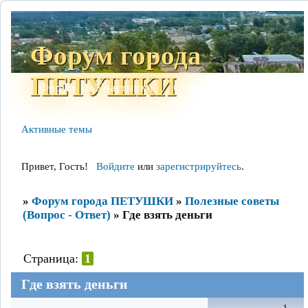
Форум города
ПЕТУШКИ
Форум
Участники
Сайт
Правила
Поиск
Регистрация
Войти
Активные темы
Привет, Гость!
Войдите
или
зарегистрируйтесь
.
»
Форум города ПЕТУШКИ
»
Полезные советы
(Вопрос - Ответ)
»
Где взять деньги
Страница:
1
Где взять деньги