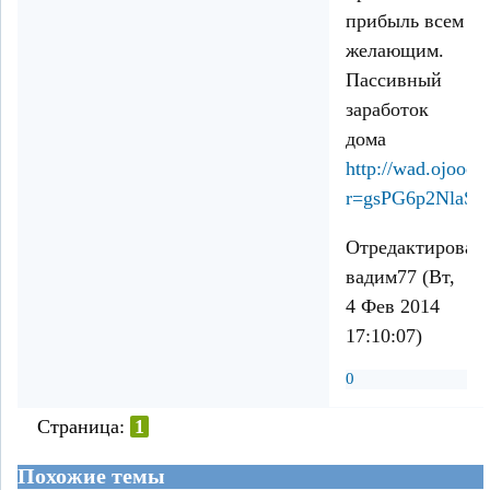
прибыль всем
желающим.
Пассивный
заработок
дома
http://wad.ojooo.
r=gsPG6p2NlaS
Отредактирован
вадим77 (Вт,
4 Фев 2014
17:10:07)
0
Страница:
1
Похожие темы