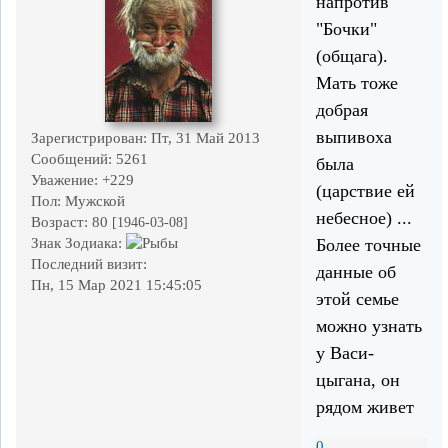
напротив
"Бочки"
(общага).
Мать тоже
добрая
выпивоха
Зарегистрирован
: Пт, 31 Май 2013
Сообщений:
5261
была
Уважение:
+229
(царствие ей
Пол:
Мужской
небесное) ...
Возраст:
80
[1946-03-08]
Более точные
Знак Зодиака:
Последний визит:
данные об
Пн, 15 Мар 2021 15:45:05
этой семье
можно узнать
у Васи-
цыгана, он
рядом живет
0