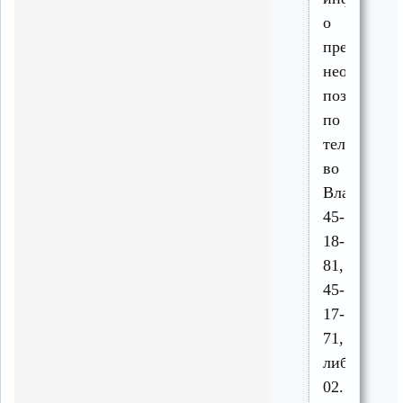
о
преступник
необходим
позвонить
по
телефону
во
Владимире
45-
18-
81,
45-
17-
71,
либо
02.