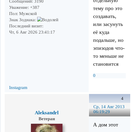
отдельную
Сообщений:
3190
Уважение:
+387
тему про это
Пол:
Мужской
создавать,
Знак Зодиака:
или засунуть
Последний визит:
её куда
Чт, 6 Авг 2026 23:41:17
подальше, но
эпизодов что-
то меньше не
становится
0
Instagram
4
Ср, 14 Авг 2013
06:19:29
Aleksandrl
Ветеран
А дом этот