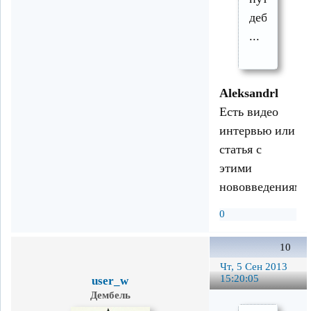
дебилизм
...
Aleksandrl
Есть видео
интервью или
статья с
этими
нововведениями
0
10
Чт, 5 Сен 2013
15:20:05
user_w
Дембель