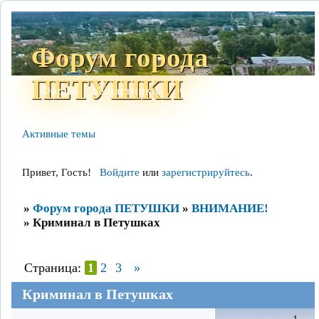
Форум города
ПЕТУШКИ
Форум
Участники
Сайт
Правила
Поиск
Регистрация
Войти
Активные темы
Привет, Гость!
Войдите
или
зарегистрируйтесь
.
»
Форум города ПЕТУШКИ
»
ВНИМАНИЕ!
»
Криминал в Петушках
Страница:
1
2
3
»
Криминал в Петушках