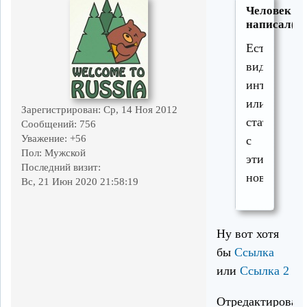
Человек
написал(а)
Есть
видео
интервью
или
Зарегистрирован
: Ср, 14 Ноя 2012
статья
Сообщений:
756
Уважение:
+56
с
Пол:
Мужской
этими
Последний визит:
нововведе
Вс, 21 Июн 2020 21:58:19
Ну вот хотя
бы
Ссылка
или
Ссылка 2
Отредактирован