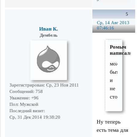
5
Ср, 14 Авг 2013
07:46:16
Иван К.
Дембель
Ромыч
написал(а)
может
быть
и
Зарегистрирован
: Ср, 23 Ноя 2011
не
Сообщений:
758
стоило
Уважение:
+96
Пол:
Мужской
Последний визит:
Ср, 31 Дек 2014 19:38:20
Ну теперь
есть тема для