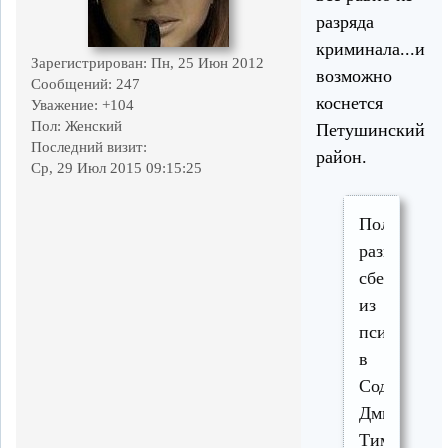
разряда
криминала...и
Зарегистрирован
: Пн, 25 Июн 2012
возможно
Сообщений:
247
коснется
Уважение:
+104
Пол:
Женский
Петушинский
Последний визит:
район.
Ср, 29 Июл 2015 09:15:25
Полиция
разыскивае
сбежавшег
из
психбольн
в
Содышке
Дмитрия
Тимченко.