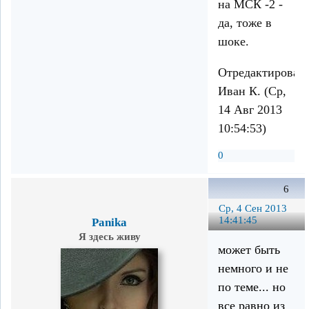
на МСК -2 -
да, тоже в
шоке.
Отредактирован
Иван К. (Ср,
14 Авг 2013
10:54:53)
0
6
Ср, 4 Сен 2013
14:41:45
Panika
Я здесь живу
может быть
немного и не
по теме... но
все равно из