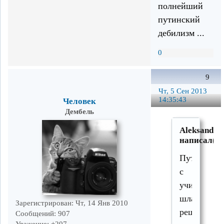
полнейший
путинский
дебилизм ...
0
9
Чт, 5 Сен 2013
14:35:43
Человек
Дембель
Aleksandrl
написал(а)
Путин
с
учителями-
шлангами
Зарегистрирован
: Чт, 14 Янв 2010
решили,
Сообщений:
907
Уважение:
+207