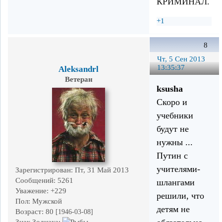
КРИМИНАЛ.
+1
8
Чт, 5 Сен 2013
13:35:37
Aleksandrl
Ветеран
ksusha
Скоро и
учебники
будут не
нужны ...
Путин с
учителями-
Зарегистрирован
: Пт, 31 Май 2013
Сообщений:
5261
шлангами
Уважение:
+229
решили, что
Пол:
Мужской
детям не
Возраст:
80
[1946-03-08]
Знак Зодиака: