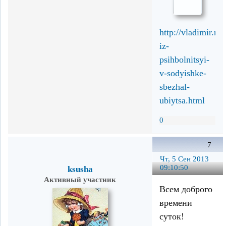
http://vladimir.m
iz-
psihbolnitsyi-
v-sodyishke-
sbezhal-
ubiytsa.html
0
7
Чт, 5 Сен 2013
09:10:50
ksusha
Активный участник
Всем доброго
времени
суток!