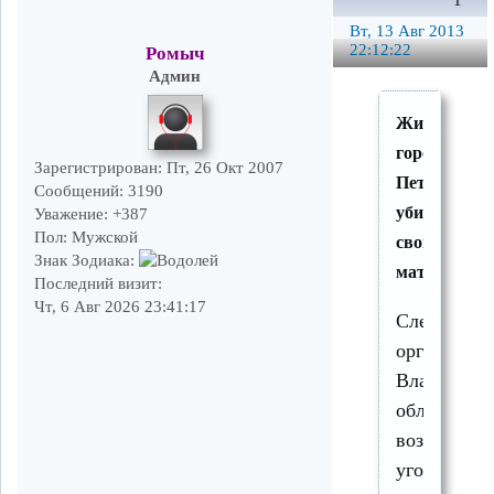
1
Вт, 13 Авг 2013
22:12:22
Ромыч
Админ
Житель
города
Зарегистрирован
: Пт, 26 Окт 2007
Петушки
Сообщений:
3190
убил
Уважение:
+387
Пол:
Мужской
свою
Знак Зодиака:
мать
Последний визит:
Чт, 6 Авг 2026 23:41:17
Следствен
органами
Владимирс
области
возбужден
уголовное