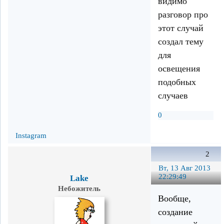
видимо
разговор про
этот случай
создал тему
для
освещения
подобных
случаев
0
Instagram
2
Вт, 13 Авг 2013
22:29:49
Lake
Небожитель
Вообще,
создание