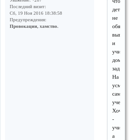
что
Последний визит:
детям
Сб, 19 Ноя 2016 18:38:58
не
Предупреждения:
обязательн
Провокации, хамство.
выполнять
и
учить
домашнее
задание.
На
усмотрени
самого
ученика.
Хочешь
-
учи,
а