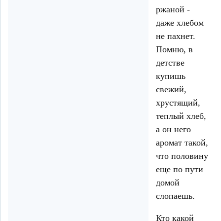
ржаной -
даже хлебом
не пахнет.
Помню, в
детстве
купишь
свежий,
хрустящий,
теплый хлеб,
а он него
аромат такой,
что половину
еще по пути
домой
слопаешь.
Кто какой