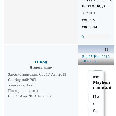
но его надо
застать
совсем
свежим.
0
11
Вс, 25 Ноя 2012
10:02:52
Шкод
Я здесь живу
Зарегистрирован
: Ср, 17 Авг 2011
Mr.
Сообщений:
203
Mayhem
Уважение:
+22
написал(а)
Последний визит:
Сб, 27 Апр 2013 18:26:57
Именно
с
белым