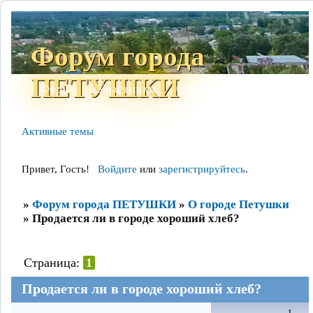
Форум города
ПЕТУШКИ
Форум
Участники
Сайт
Правила
Поиск
Регистрация
Войти
Активные темы
Привет, Гость!
Войдите
или
зарегистрируйтесь
.
»
Форум города ПЕТУШКИ
»
О городе Петушки
»
Продается ли в городе хороший хлеб?
Страница:
1
Продается ли в городе хороший хлеб?