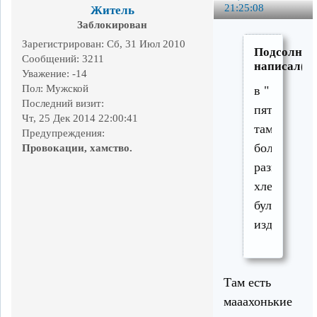
21:25:08
Житель
Заблокирован
Зарегистрирован
: Сб, 31 Июл 2010
Подсолнух
Сообщений:
3211
написал(а)
Уважение:
-14
Пол:
Мужской
в "
Последний визит:
пятёрочке"
Чт, 25 Дек 2014 22:00:41
там
Предупреждения:
большое
Провокации, хамство.
разнообраз
хлебо-
булочных
изделий
Там есть
мааахонькие