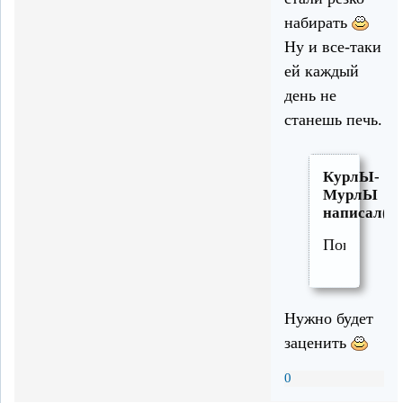
набирать
Ну и все-таки
ей каждый
день не
станешь печь.
КурлЫ-
МурлЫ
написал(а)
Покровски
Нужно будет
заценить
0