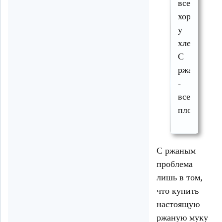
все
хорошо
у
хлебопечек
С
ржаным
-
все
плохо.
С ржаным
проблема
лишь в том,
что купить
настоящую
ржаную муку