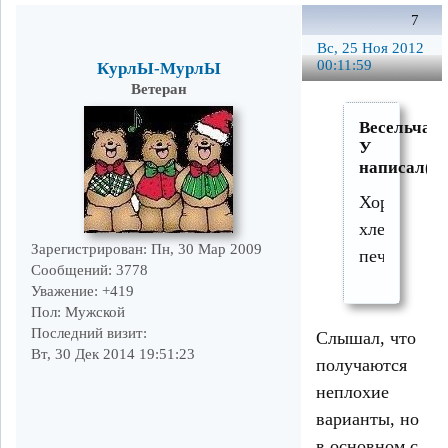
7
Вс, 25 Ноя 2012
00:11:59
КурлЫ-МурлЫ
Ветеран
Весельчак
У
написал(а)
Хороший
хлебец
Зарегистрирован
: Пн, 30 Мар 2009
печёт?
Сообщений:
3778
Уважение:
+419
Пол:
Мужской
Последний визит:
Слышал, что
Вт, 30 Дек 2014 19:51:23
получаются
неплохие
варианты, но
в основном с