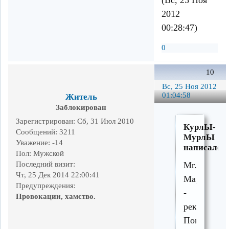
2012
00:28:47)
0
10
Вс, 25 Ноя 2012
01:04:58
Житель
Заблокирован
Зарегистрирован
: Сб, 31 Июл 2010
КурлЫ-
Сообщений:
3211
МурлЫ
Уважение:
-14
написал(а)
Пол:
Мужской
Последний визит:
Mr.
Чт, 25 Дек 2014 22:00:41
Mayhem,
Предупреждения:
-
Провокации, хамство.
рекоменду
Покровски