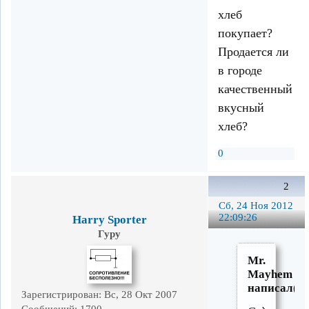
хлеб
покупает?
Продается ли
в городе
качественный
вкусный
хлеб?
0
2
Сб, 24 Ноя 2012
22:09:26
Harry Sporter
Гуру
Mr.
Mayhem
написал(а)
Зарегистрирован
: Вс, 28 Окт 2007