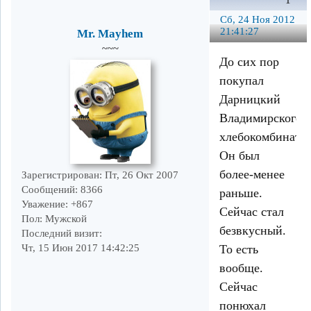
1
Сб, 24 Ноя 2012
21:41:27
Mr. Mayhem
~~~
До сих пор
покупал
Дарницкий
Владимирского
хлебокомбината.
Он был
более-менее
Зарегистрирован
: Пт, 26 Окт 2007
Сообщений:
8366
раньше.
Уважение:
+867
Сейчас стал
Пол:
Мужской
безвкусный.
Последний визит:
То есть
Чт, 15 Июн 2017 14:42:25
вообще.
Сейчас
понюхал