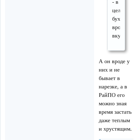
- в
целой
буханке
вроде
вкуснее)))
А он вроде у
них и не
бывает в
нарезке, а в
РайПО его
можно зная
время застать
даже теплым
и хрустящим.