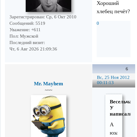
Хороший
хлебец печёт?
Зарегистрирован
: Ср, 6 Окт 2010
Сообщений:
5519
0
Уважение:
+611
Пол:
Мужской
Последний визит:
Чт, 6 Авг 2026 21:09:36
6
Вс, 25 Ноя 2012
00:11:13
Mr. Mayhem
~~~
Весельчак
У
написал(а)
А
юзает