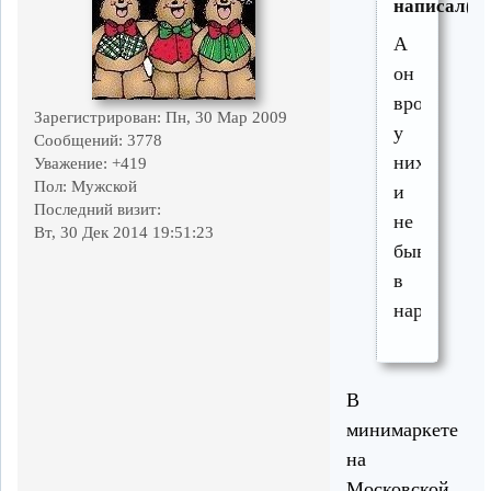
написал(а)
А
он
вроде
Зарегистрирован
: Пн, 30 Мар 2009
у
Сообщений:
3778
них
Уважение:
+419
Пол:
Мужской
и
Последний визит:
не
Вт, 30 Дек 2014 19:51:23
бывает
в
нарезке
В
минимаркете
на
Московской