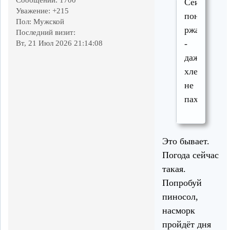
Сообщений:
1700
Сейчас
Уважение:
+215
понюхал
Пол:
Мужской
ржаной
Последний визит:
-
Вт, 21 Июл 2026 21:14:08
даже
хлебом
не
пахнет.
Это бывает.
Погода сейчас
такая.
Попробуй
пиносол,
насморк
пройдёт дня