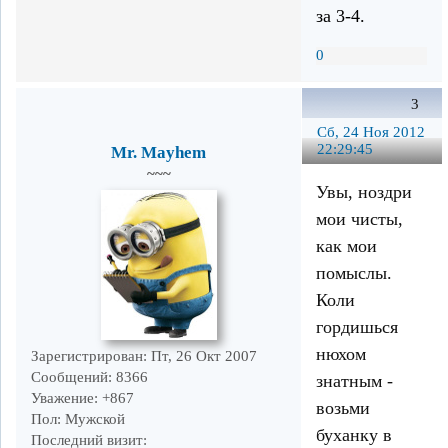
за 3-4.
0
3
Сб, 24 Ноя 2012
22:29:45
Mr. Mayhem
~~~
Увы, ноздри
мои чисты,
как мои
помыслы.
Коли
гордишься
нюхом
Зарегистрирован
: Пт, 26 Окт 2007
Сообщений:
8366
знатным -
Уважение:
+867
возьми
Пол:
Мужской
буханку в
Последний визит: