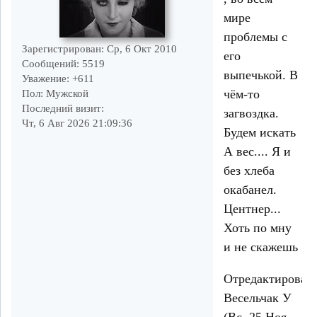
мире
проблемы с
Зарегистрирован
: Ср, 6 Окт 2010
его
Сообщений:
5519
выпечькой. В
Уважение:
+611
чём-то
Пол:
Мужской
Последний визит:
загвоздка.
Чт, 6 Авг 2026 21:09:36
Будем искать
А вес.... Я и
без хлеба
окабанел.
Центнер...
Хоть по мну
и не скажешь
Отредактирован
Весельчак У
(Вс, 25 Ноя