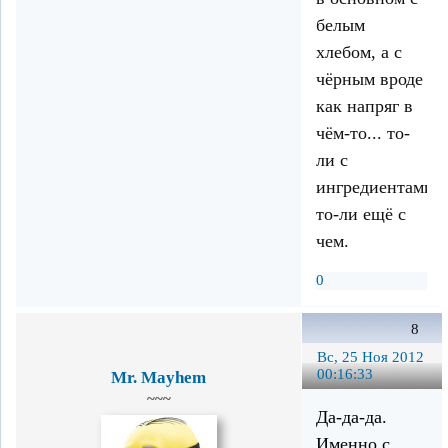
белым
хлебом, а с
чёрным вроде
как напряг в
чём-то... то-
ли с
ингредиентами,
то-ли ещё с
чем.
0
8
Вс, 25 Ноя 2012
00:16:33
Mr. Mayhem
~~~
Да-да-да.
Именно с