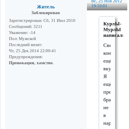
Вс, 25 Ноя 2012
19:10:01
Житель
Заблокирован
Зарегистрирован
: Сб, 31 Июл 2010
КурлЫ-
Сообщений:
3211
МурлЫ
Уважение:
-14
написал(а)
Пол:
Мужской
Последний визит:
Свежий
Чт, 25 Дек 2014 22:00:41
конечно
Предупреждения:
ещё
Провокации, хамство.
вкусней.
Я
ещё
предпочит
брать
не
в
нарезке,