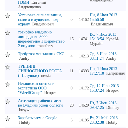
Андрющенко
НЗМИ
Евгений
Андрющенко
Установка сигнализации,
Пн, 8 Июл 2013
ставим имущество под
0
14162
15:56:58
охрану
Владимирыч
Владимирыч
трансфер владимир
Вс, 7 Июл 2013
домодедово 3000
15
14741
15:13:54
КурлЫ-
шереметьево 1 шереметьво
МурлЫ
2 внуково
transfersv
Требуется монтажник СКС
Ср, 3 Июл 2013
4
14213
Andry
08:11:24
Andry
ТРЕНИНГ
Пн, 1 Июл 2013
ЛИЧНОСТНОГО РОСТА
11
14393
17:27:18
Капризная
(г.Петушки)
nessia
Независмая оценка и
Ср, 12 Июн 2013
экспертиза ООО
0
14172
15:37:24
Игорек
"WizellGroup"
Игорек
Аттестация рабочих мест
Пт, 7 Июн 2013
во Владимирской области
20
14629
09:47:25
Dimitry
busywu
Зарабатываем с Google
Вт, 21 Май 2013
3
14195
Hubity
23:32:38
Hubity