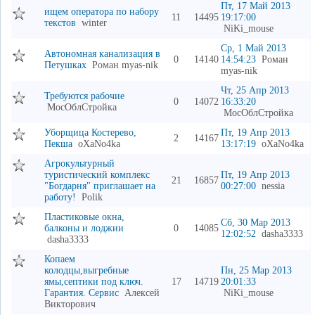
Пт, 17 Май 2013
ищем оператора по набору
11
14495
19:17:00
текстов
winter
NiKi_mouse
Ср, 1 Май 2013
Автономная канализация в
0
14140
14:54:23
Роман
Петушках
Роман myas-nik
myas-nik
Чт, 25 Апр 2013
Требуются рабочие
0
14072
16:33:20
МосОблСтройка
МосОблСтройка
Уборщица Костерево,
Пт, 19 Апр 2013
2
14167
Пекша
oXaNo4ka
13:17:19
oXaNo4ka
Агрокультурный
туристический комплекс
Пт, 19 Апр 2013
21
16857
"Богдарня" приглашает на
00:27:00
nessia
работу!
Polik
Пластиковые окна,
Сб, 30 Мар 2013
балконы и лоджии
0
14085
12:02:52
dasha3333
dasha3333
Копаем
колодцы,выгребные
Пн, 25 Мар 2013
ямы,септики под ключ.
17
14719
20:01:33
Гарантия. Сервис
Алексей
NiKi_mouse
Викторович