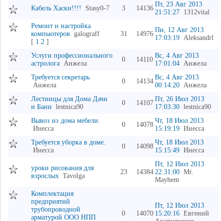
Пт, 23 Авг 2013
Кабель Хаски!!!!
Stasy0-7
3
14136
21:51:27
1312vital
Ремонт и настройка
Пн, 12 Авг 2013
компьютеров
galograff
31
14976
17:03:19
Aleksandrl
[
1
2
]
Услуги профессионального
Вс, 4 Авг 2013
0
14110
астролога
Анжела
17:01:04
Анжела
Требуется секретарь
Вс, 4 Авг 2013
0
14134
Анжела
00:14:20
Анжела
Лестницы для Дома Дачи
Пт, 26 Июл 2013
0
14107
и Бани
lestnica90
17:03:30
lestnica90
Вывоз из дома мебели.
Чт, 18 Июл 2013
0
14078
Инесса
15:19:19
Инесса
Требуется уборка в доме.
Чт, 18 Июл 2013
0
14098
Инесса
15:15:49
Инесса
Пт, 12 Июл 2013
уроки рисования для
23
14384
22:31:00
Mr.
взрослых
Tavolga
Mayhem
Комплектация
предприятий
Пт, 12 Июл 2013
трубопроводной
0
14070
15:20:16
Евгений
арматурой ООО НПП