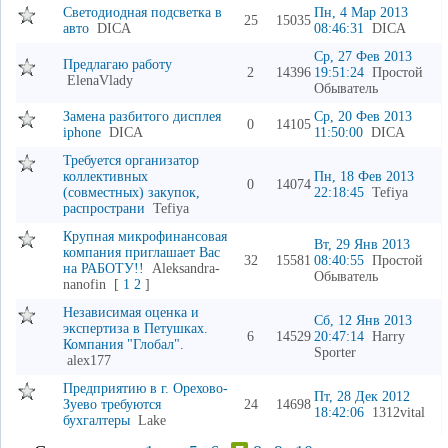
Светодиодная подсветка в
Пн, 4 Мар 2013
25
15035
авто
DICA
08:46:31
DICA
Ср, 27 Фев 2013
Предлагаю работу
2
14396
19:51:24
Простой
ElenaVlady
Обыватель
Замена разбитого дисплея
Ср, 20 Фев 2013
0
14105
iphone
DICA
11:50:00
DICA
Требуется организатор
коллективных
Пн, 18 Фев 2013
0
14074
(совместных) закупок,
22:18:45
Tefiya
распространи
Tefiya
Крупная микрофинансовая
Вт, 29 Янв 2013
компания приглашает Вас
32
15581
08:40:55
Простой
на РАБОТУ!!
Aleksandra-
Обыватель
nanofin
[
1
2
]
Независимая оценка и
Сб, 12 Янв 2013
экспертиза в Петушках.
6
14529
20:47:14
Harry
Компания "Глобал".
Sporter
alex177
Предприятию в г. Орехово-
Пт, 28 Дек 2012
Зуево требуются
24
14698
18:42:06
1312vital
бухгалтеры
Lake