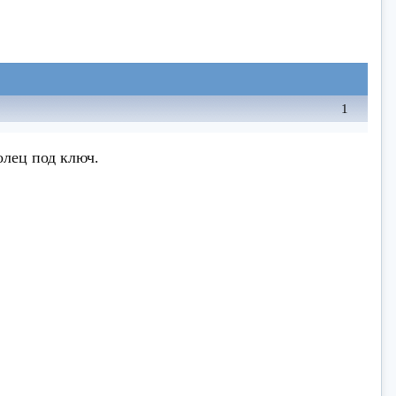
1
олец под ключ.