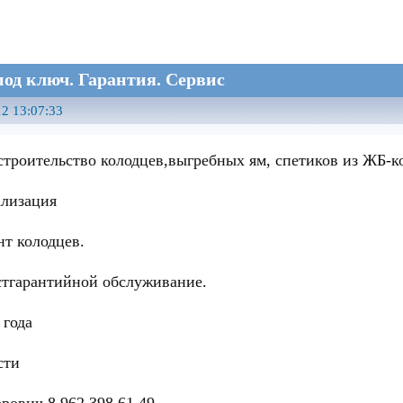
од ключ. Гарантия. Сервис
2 13:07:33
троительство колодцев,выгребных ям, спетиков из ЖБ-к
ализация
нт колодцев.
стгарантийной обслуживание.
 года
сти
рович 8 962 398 61 49