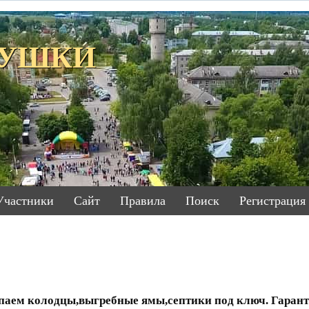
ЕТУШКИ
Участники
Сайт
Правила
Поиск
Регистрация
паем колодцы,выгребные ямы,септики под ключ. Гарант