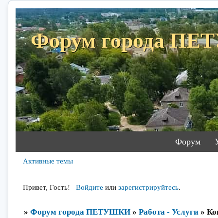
Форум города П
Форум
Активные темы
Привет, Гость!
Войдите
или
зарегистрируйтесь
.
»
Форум города ПЕТУШКИ
»
Работа - Услуги
»
Ко