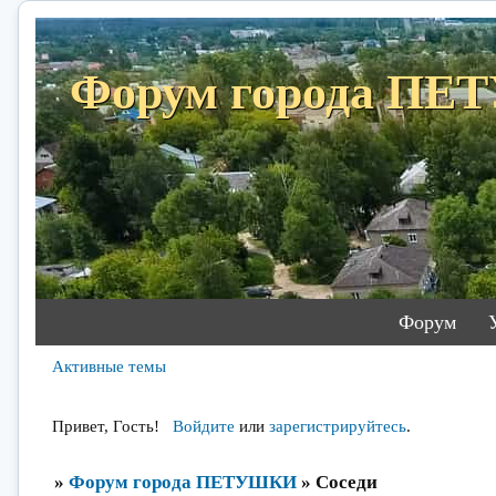
Форум города П
Форум
Активные темы
Привет, Гость!
Войдите
или
зарегистрируйтесь
.
»
Форум города ПЕТУШКИ
»
Соседи