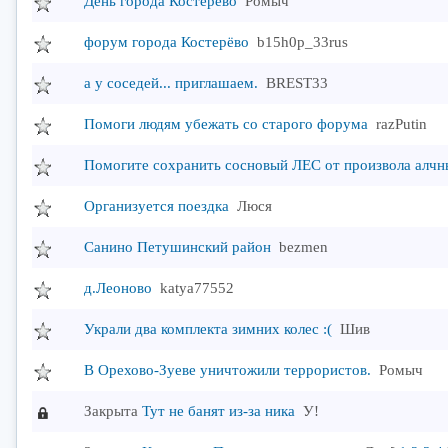
День города Костерёво
Ромыч
форум города Костерёво
b15h0p_33rus
а у соседей... приглашаем.
BREST33
Помоги людям убежать со старого форума
razPutin
Помогите сохранить сосновый ЛЕС от произвола алчн
Организуется поездка
Люся
Санино Петушинский район
bezmen
д.Леоново
katya77552
Украли два комплекта зимних колес :(
Шив
В Орехово-Зуеве уничтожили террористов.
Ромыч
Закрыта
Тут не банят из-за ника
У!