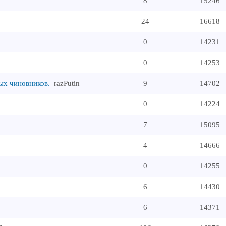
8
15246
24
16618
0
14231
0
14253
ых чиновников.
razPutin
9
14702
0
14224
7
15095
4
14666
0
14255
6
14430
6
14371