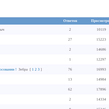
Ответов
Просмотр
мыч
2
10119
27
15223
2
14686
1
12297
осовании !
Зебpa
[
1
2
3
]
76
16993
13
14984
62
17896
2
14334