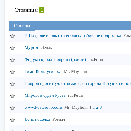
Страница:
1
Тема
Соседи
В Покрове вновь отличились, избиение подростка
Ро
Муром
elenas
Форум города Покрова (новый)
razPutin
Гимн Кольчугино...
Mr. Mayhem
Покров просит участия жителей города Петушки в гол
Мировой судья Руевв
razPutin
www.kosterevo.com
Mr. Mayhem
[
1
2
3
]
День посёлка
Ромыч