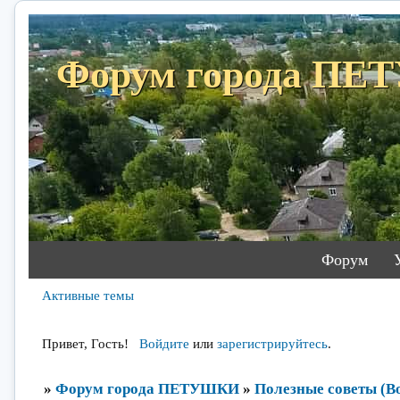
Форум города П
Форум
Активные темы
Привет, Гость!
Войдите
или
зарегистрируйтесь
.
»
Форум города ПЕТУШКИ
»
Полезные советы (Во