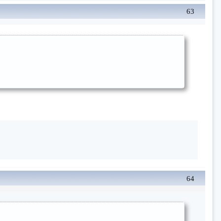
63
64