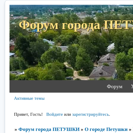
Форум города П
Форум
Активные темы
Привет, Гость!
Войдите
или
зарегистрируйтесь
.
»
Форум города ПЕТУШКИ
»
О городе Петушки
»