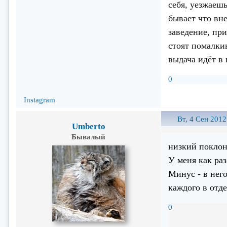
себя, уезжаешь
бывает что вн
заведение, пр
стоят помалки
выдача идёт в
0
Instagram
Вт, 4 Сен 2012
Umberto
Бывалый
низкий поклон
У меня как раз
Минус - в него
каждого в отд
0