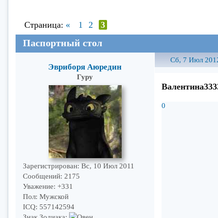
Страница:
«
1
2
3
Паспортный стол
Сб, 7 Июл 201
Эвриборя Аюредин
Гуру
Валентина333
0
Зарегистрирован
: Вс, 10 Июл 2011
Сообщений:
2175
Уважение:
+331
Пол:
Мужской
ICQ:
557142594
Знак Зодиака: