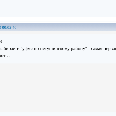
2 00:02:40
3
набираете "уфмс по петушинскому району" - самая перва
боты.