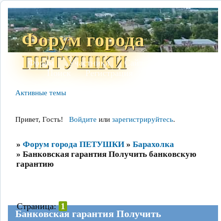
Форум города
ПЕТУШКИ
Форум
Участники
Сайт
Правила
Поиск
Регистрация
Войти
Активные темы
Привет, Гость!
Войдите
или
зарегистрируйтесь
.
»
Форум города ПЕТУШКИ
»
Барахолка
»
Банковская гарантия Получить банковскую
гарантию
Страница:
1
Банковская гарантия Получить