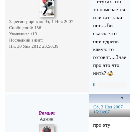
Петухах что-
то намечается
или все таки
Зарегистрирован
: Чт, 1 Ноя 2007
нет....Вит
Сообщений:
156
сказал что
Уважение:
+13
Последний визит:
они едрень
Пн, 30 Янв 2012 23:50:39
какую то
готовят....Знаеш
про это что
нить?
0
7
Сб, 3 Ноя 2007
15:34:07
Ромыч
Админ
про эту