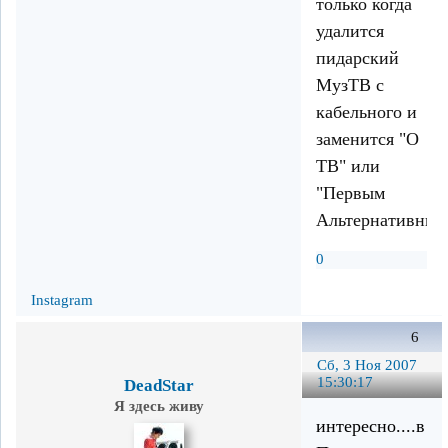
только когда
удалится
пидарский
МузТВ с
кабельного и
заменится "О
ТВ" или
"Первым
Альтернативным
0
Instagram
6
Сб, 3 Ноя 2007
15:30:17
DeadStar
Я здесь живу
интересно....в