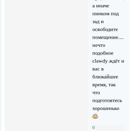
а иначе
пинком под
зад и
освободите
помещение....
нечто
подобное
clawdy ждёт и
вас в
ближайшее
время, так
что
подготовтесь
хорошенько
0