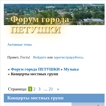
Форум города
ПЕТУШКИ
Форум
Участники
Сайт
Правила
Поиск
Регистрация
Войти
Активные темы
Привет, Гость!
Войдите
или
зарегистрируйтесь
.
»
Форум города ПЕТУШКИ
»
Музыка
»
Концерты местных групп
Страница:
1
2
3
…
21
»
Концерты местных групп