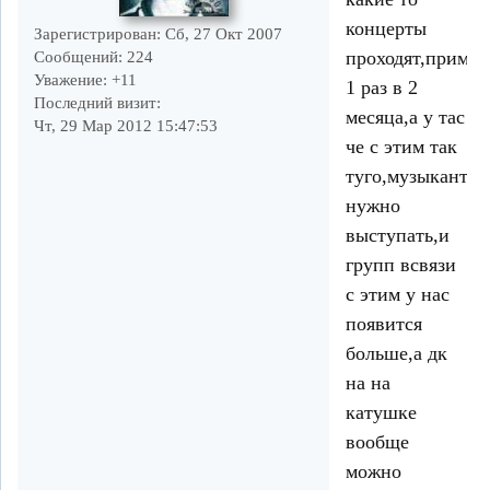
концерты
Зарегистрирован
: Сб, 27 Окт 2007
проходят,пример
Сообщений:
224
Уважение:
+11
1 раз в 2
Последний визит:
месяца,а у тас
Чт, 29 Мар 2012 15:47:53
че с этим так
туго,музыкантам
нужно
выступать,и
групп всвязи
с этим у нас
появится
больше,а дк
на на
катушке
вообще
можно