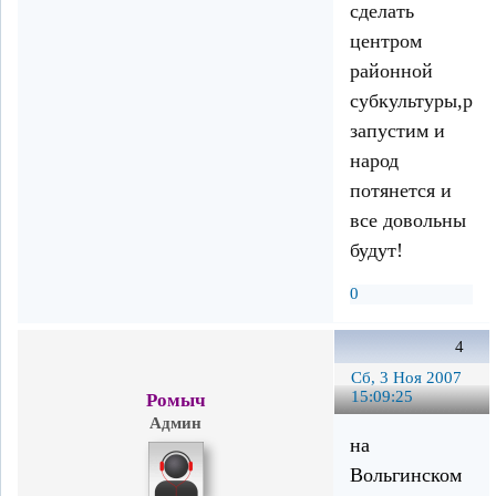
сделать
центром
районной
субкультуры,рек
запустим и
народ
потянется и
все довольны
будут!
0
4
Сб, 3 Ноя 2007
15:09:25
Ромыч
Админ
на
Вольгинском