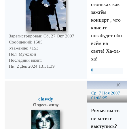
огоньках как
зажгём
концерт , что
клиент
позабудет обо
Зарегистрирован
: Сб, 27 Окт 2007
Сообщений:
1505
всём на
Уважение:
+153
свете! Ха-ха-
Пол:
Мужской
ха!
Последний визит:
Пн, 2 Дек 2024 13:31:39
0
10
Ср, 7 Ноя 2007
01:08:25
clawdy
Я здесь живу
Ромыч вы то
не хотите
выступись?