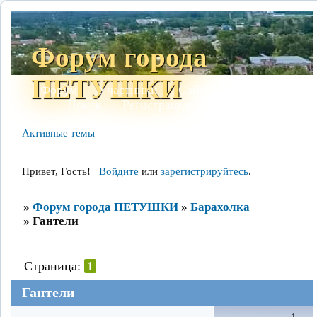
Форум города
ПЕТУШКИ
Форум
Участники
Сайт
Правила
Поиск
Регистрация
Войти
Активные темы
Привет, Гость!
Войдите
или
зарегистрируйтесь
.
»
Форум города ПЕТУШКИ
»
Барахолка
»
Гантели
Страница:
1
Гантели