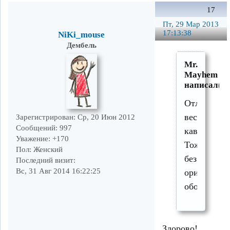
17
Пт, 29 Мар 2013
17:13:38
NiKi_mouse
Дембель
Mr.
Mayhem
написал(а)
Отличный
веселый
Зарегистрирован
: Ср, 20 Июн 2012
Сообщений:
997
кавер.
Уважение:
+170
Тоже
Пол:
Женский
без
Последний визит:
Вс, 31 Авг 2014 16:22:25
оригинала
обойдусь.
Здорово!