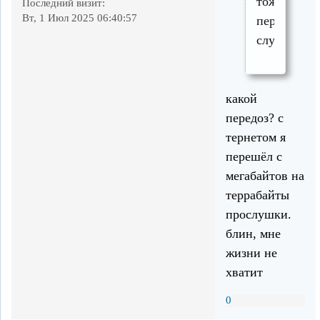
тоже
Последний визит:
Вт, 1 Июл 2025 06:40:57
передоз
случился?
какой
передоз? с
тернетом я
перешёл с
мегабайтов на
террабайты
прослушки.
блин, мне
жизни не
хватит
0