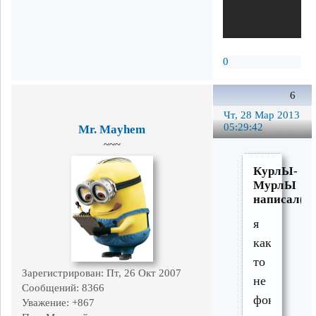
0
6
Чт, 28 Мар 2013
05:29:42
Mr. Mayhem
~~~
КурлЫ-
МурлЫ
написал(а)
я
как-
то
Зарегистрирован
: Пт, 26 Окт 2007
не
Сообщений:
8366
фокусиров
Уважение:
+867