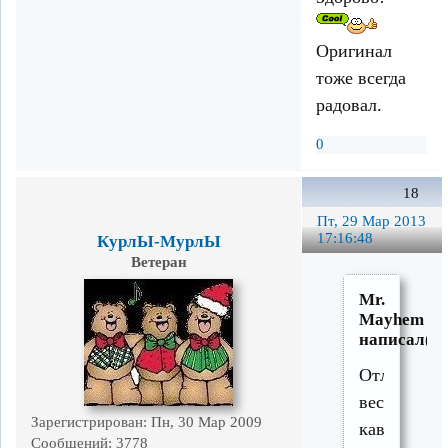
Оригинал
тоже всегда
радовал.
0
18
Пт, 29 Мар 2013
17:16:48
КурлЫ-МурлЫ
Ветеран
Mr.
Mayhem
написал(а)
Отличный
веселый
Зарегистрирован
: Пн, 30 Мар 2009
кавер.
Сообщений:
3778