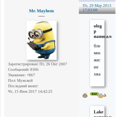
Пт, 29 Мар 2013
17:03:08
Mr. Mayhem
~~~
oleg
p
написал(а)
блин,
мне
жизни
Зарегистрирован
: Пт, 26 Окт 2007
не
Сообщений:
8366
хватит
Уважение:
+867
Пол:
Мужской
Последний визит:
Чт, 15 Июн 2017 14:42:25
Lake