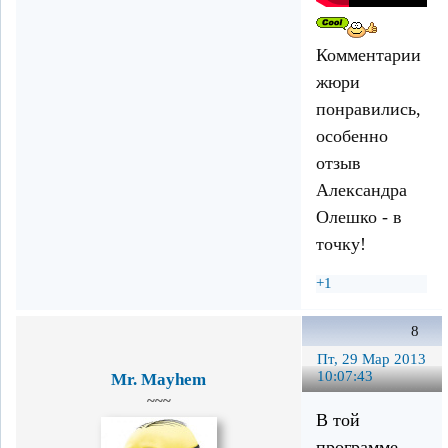
Комментарии
жюри
понравились,
особенно
отзыв
Александра
Олешко - в
точку!
+1
8
Пт, 29 Мар 2013
10:07:43
Mr. Mayhem
~~~
В той
программе