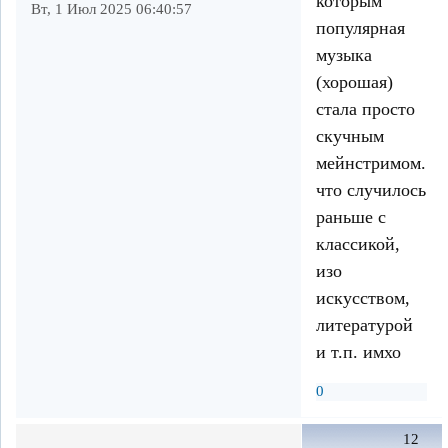
которым
Вт, 1 Июл 2025 06:40:57
популярная
музыка
(хорошая)
стала просто
скучным
мейнстримом.
что случилось
раньше с
классикой,
изо
искусством,
литературой
и т.п. имхо
0
12