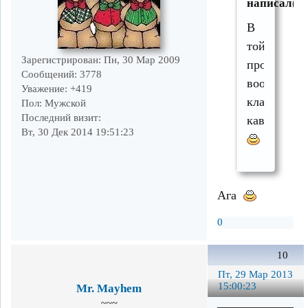
написал(а)
В
той
Зарегистрирован
: Пн, 30 Мар 2009
программе
Сообщений:
3778
вообще
Уважение:
+419
кладезь
Пол:
Мужской
Последний визит:
каверов
Вт, 30 Дек 2014 19:51:23
Ага
0
10
Пт, 29 Мар 2013
15:00:23
Mr. Mayhem
~~~