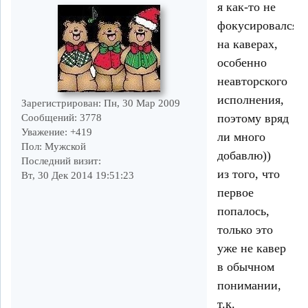
я как-то не
фокусировался
на каверах,
особенно
неавторского
исполнения,
Зарегистрирован
: Пн, 30 Мар 2009
поэтому вряд
Сообщений:
3778
Уважение:
+419
ли много
Пол:
Мужской
добавлю))
Последний визит:
из того, что
Вт, 30 Дек 2014 19:51:23
первое
попалось,
только это
уже не кавер
в обычном
понимании,
т.к.