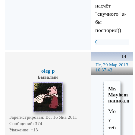
насчёт
"скучного" я-
бы
поспорил))
0
14
Пт, 29 Мар 2013
16:37:43
oleg p
Бывалый
Mr.
Mayhem
написал(а)
Может
Зарегистрирован
: Вс, 16 Янв 2011
у
Сообщений:
374
тебя
Уважение:
+13