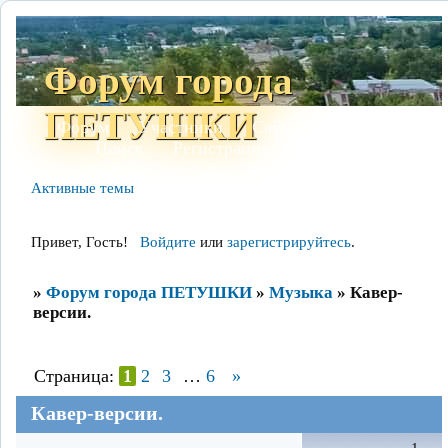
Форум города
ПЕТУШКИ
Форум
Участники
Сайт
Правила
Поиск
Регистрация
Войти
Активные темы
Привет, Гость!
Войдите
или
зарегистрируйтесь
.
»
Форум города ПЕТУШКИ
»
Музыка
»
Кавер-
версии.
Страница:
1
2
3
…
6
»
Кавер-версии.