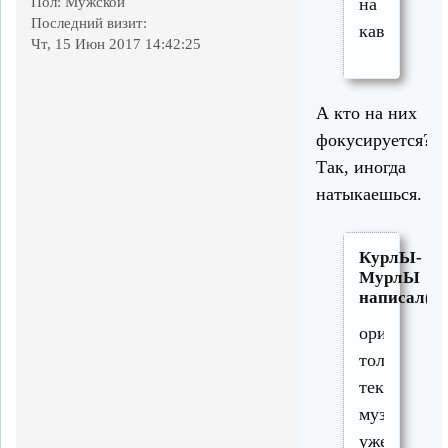
Пол:
Мужской
на
Последний визит:
каверах
Чт, 15 Июн 2017 14:42:25
А кто на них
фокусируется?
Так, иногда
натыкаешься.
КурлЫ-
МурлЫ
написал(а)
оригиналь
только
текст,
музыка
уже