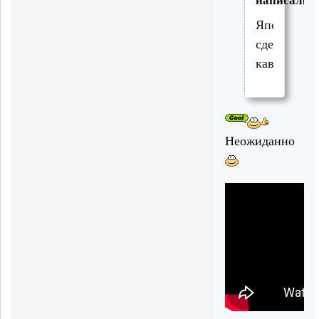
написал(а)
Японцы
сделали
кавер
Неожиданно