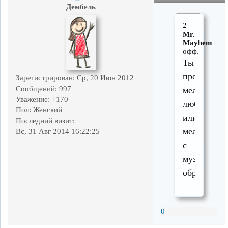
Дембель
2
Mr.
Mayhem
офф.
Ты
просто
Зарегистрирован
: Ср, 20 Июн 2012
Сообщений:
997
меломан-
Уважение:
+170
любитель
Пол:
Женский
или
Последний визит:
меломан
Вс, 31 Авг 2014 16:22:25
с
музыкальн
образовани
0