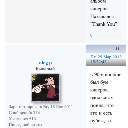
альбом
каверов.
Назывался
"Thank You"
0
11
Пт, 29 Мар 2013
15:52:43
oleg p
Бывалый
в 90-е вообще
был бум
каверов.
однажды я
понял, что
Зарегистрирован
: Вс, 16 Янв 2011
это и есть
Сообщений:
374
Уважение:
+13
рубеж, за
Последний визит: