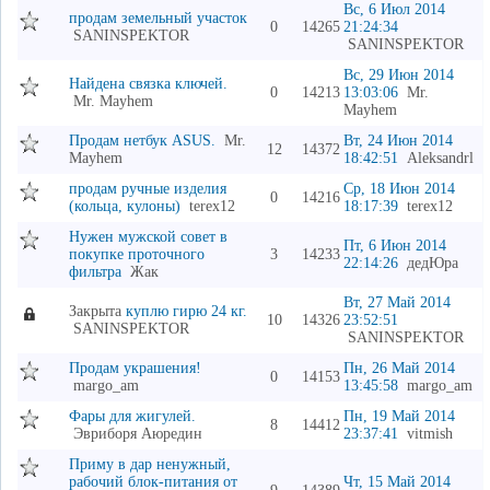
Вс, 6 Июл 2014
продам земельный участок
0
14265
21:24:34
SANINSPEKTOR
SANINSPEKTOR
Вс, 29 Июн 2014
Найдена связка ключей.
0
14213
13:03:06
Mr.
Mr. Mayhem
Mayhem
Продам нетбук ASUS.
Mr.
Вт, 24 Июн 2014
12
14372
Mayhem
18:42:51
Aleksandrl
продам ручные изделия
Ср, 18 Июн 2014
0
14216
(кольца, кулоны)
terex12
18:17:39
terex12
Нужен мужской совет в
Пт, 6 Июн 2014
покупке проточного
3
14233
22:14:26
дедЮра
фильтра
Жак
Вт, 27 Май 2014
Закрыта
куплю гирю 24 кг.
10
14326
23:52:51
SANINSPEKTOR
SANINSPEKTOR
Продам украшения!
Пн, 26 Май 2014
0
14153
margo_am
13:45:58
margo_am
Фары для жигулей.
Пн, 19 Май 2014
8
14412
Эвриборя Аюредин
23:37:41
vitmish
Приму в дар ненужный,
рабочий блок-питания от
Чт, 15 Май 2014