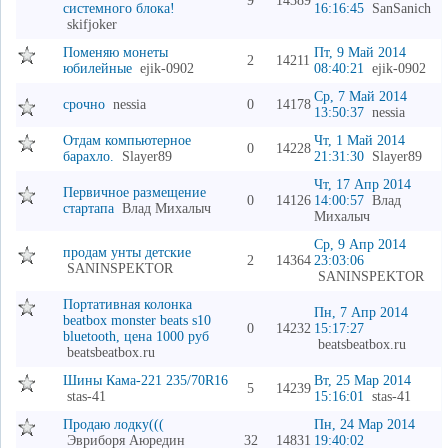
9
14389
системного блока!
16:16:45
SanSanich
skifjoker
Поменяю монеты
Пт, 9 Май 2014
2
14211
юбилейные
ejik-0902
08:40:21
ejik-0902
Ср, 7 Май 2014
срочно
nessia
0
14178
13:50:37
nessia
Отдам компьютерное
Чт, 1 Май 2014
0
14228
барахло.
Slayer89
21:31:30
Slayer89
Чт, 17 Апр 2014
Первичное размещение
0
14126
14:00:57
Влад
стартапа
Влад Михалыч
Михалыч
Ср, 9 Апр 2014
продам унты детские
2
14364
23:03:06
SANINSPEKTOR
SANINSPEKTOR
Портативная колонка
Пн, 7 Апр 2014
beatbox monster beats s10
0
14232
15:17:27
bluetooth, цена 1000 руб
beatsbeatbox.ru
beatsbeatbox.ru
Шины Кама-221 235/70R16
Вт, 25 Мар 2014
5
14239
stas-41
15:16:01
stas-41
Продаю лодку(((
Пн, 24 Мар 2014
Эвриборя Аюредин
32
14831
19:40:02