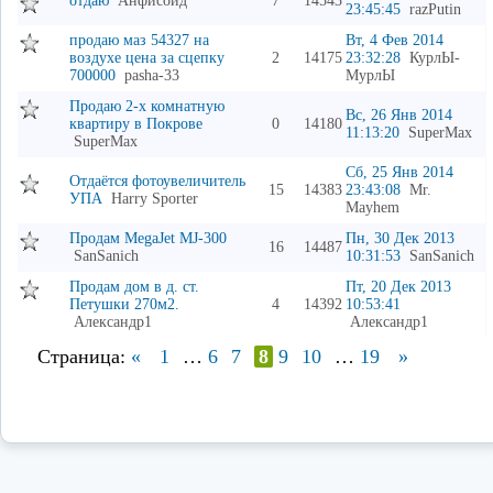
отдаю
Анфисойд
7
14543
23:45:45
razPutin
продаю маз 54327 на
Вт, 4 Фев 2014
воздухе цена за сцепку
2
14175
23:32:28
КурлЫ-
700000
pasha-33
МурлЫ
Продаю 2-х комнатную
Вс, 26 Янв 2014
квартиру в Покрове
0
14180
11:13:20
SuperMax
SuperMax
Сб, 25 Янв 2014
Отдаётся фотоувеличитель
15
14383
23:43:08
Mr.
УПА
Harry Sporter
Mayhem
Продам MegaJet MJ-300
Пн, 30 Дек 2013
16
14487
SanSanich
10:31:53
SanSanich
Продам дом в д. ст.
Пт, 20 Дек 2013
Петушки 270м2.
4
14392
10:53:41
Александр1
Александр1
Страница:
«
1
…
6
7
8
9
10
…
19
»