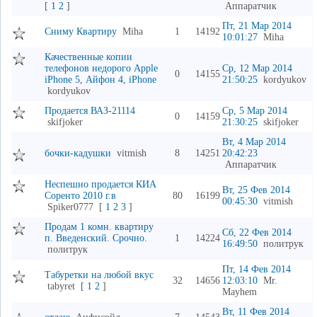
[
1
2
]
Аппаратчик
Пт, 21 Мар 2014
Сниму Квартиру
Miha
1
14192
10:01:27
Miha
Качественные копии
телефонов недорого Apple
Ср, 12 Мар 2014
0
14155
iPhone 5, Айфон 4, iPhone
21:50:25
kordyukov
kordyukov
Продается ВАЗ-21114
Ср, 5 Мар 2014
0
14159
skifjoker
21:30:25
skifjoker
Вт, 4 Мар 2014
бочки-кадушки
vitmish
8
14251
20:42:23
Аппаратчик
Неспешно продается КИА
Вт, 25 Фев 2014
Соренто 2010 г.в
80
16199
00:45:30
vitmish
Spiker0777
[
1
2
3
]
Продам 1 комн. квартиру
Сб, 22 Фев 2014
п. Введенский. Срочно.
1
14224
16:49:50
политрук
политрук
Пт, 14 Фев 2014
Табуретки на любой вкус
32
14656
12:03:10
Mr.
tabyret
[
1
2
]
Mayhem
Вт, 11 Фев 2014