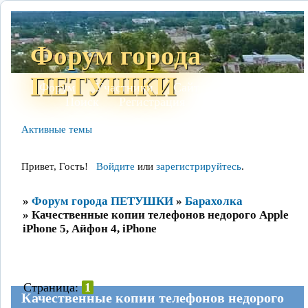
Форум города
ПЕТУШКИ
Форум
Участники
Сайт
Правила
Поиск
Регистрация
Войти
Активные темы
Привет, Гость!
Войдите
или
зарегистрируйтесь
.
»
Форум города ПЕТУШКИ
»
Барахолка
»
Качественные копии телефонов недорого Apple
iPhone 5, Айфон 4, iPhone
Страница:
1
Качественные копии телефонов недорого