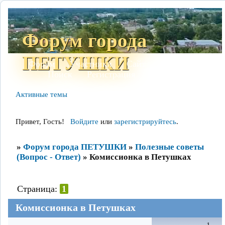
Форум города
ПЕТУШКИ
Форум
Участники
Сайт
Правила
Поиск
Регистрация
Войти
Активные темы
Привет, Гость!
Войдите
или
зарегистрируйтесь
.
»
Форум города ПЕТУШКИ
»
Полезные советы
(Вопрос - Ответ)
»
Комиссионка в Петушках
Страница:
1
Комиссионка в Петушках