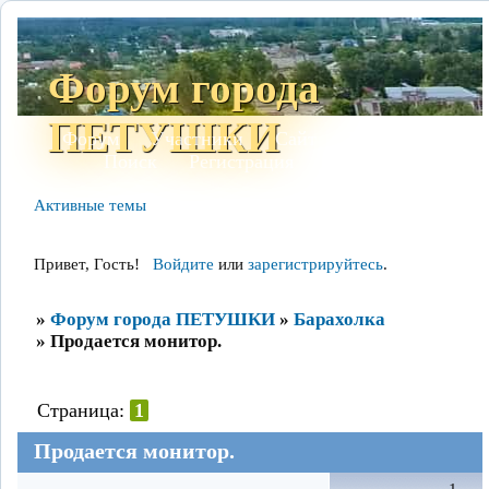
Форум города
ПЕТУШКИ
Форум
Участники
Сайт
Правила
Поиск
Регистрация
Войти
Активные темы
Привет, Гость!
Войдите
или
зарегистрируйтесь
.
»
Форум города ПЕТУШКИ
»
Барахолка
»
Продается монитор.
Страница:
1
Продается монитор.