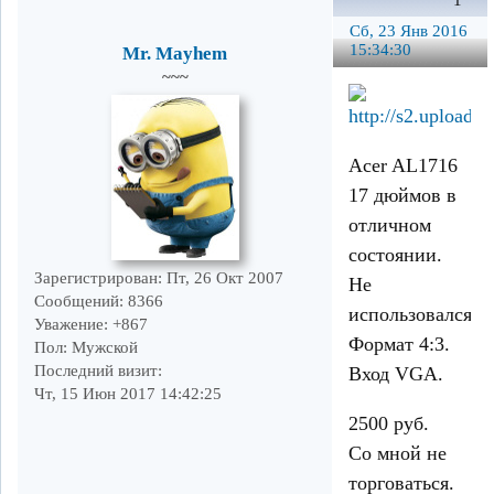
1
Сб, 23 Янв 2016
15:34:30
Mr. Mayhem
~~~
Acer AL1716
17 дюймов в
отличном
состоянии.
Зарегистрирован
: Пт, 26 Окт 2007
Не
Сообщений:
8366
использовался.
Уважение:
+867
Формат 4:3.
Пол:
Мужской
Последний визит:
Вход VGA.
Чт, 15 Июн 2017 14:42:25
2500 руб.
Со мной не
торговаться.