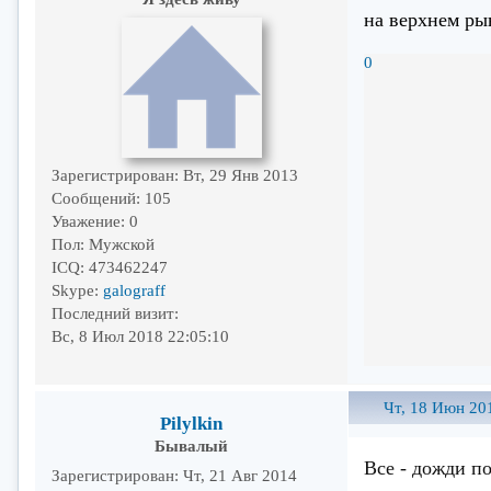
на верхнем рын
0
Зарегистрирован
: Вт, 29 Янв 2013
Сообщений:
105
Уважение:
0
Пол:
Мужской
ICQ:
473462247
Skype:
galograff
Последний визит:
Вс, 8 Июл 2018 22:05:10
Чт, 18 Июн 20
Pilylkin
Бывалый
Все - дожди п
Зарегистрирован
: Чт, 21 Авг 2014