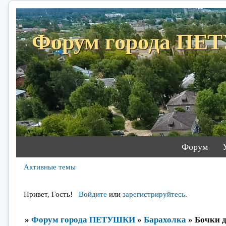
Форум города П
Форум
Активные темы
Привет, Гость!
Войдите
или
зарегистрируйтесь
.
»
Форум города ПЕТУШКИ
»
Барахолка
»
Бочки 