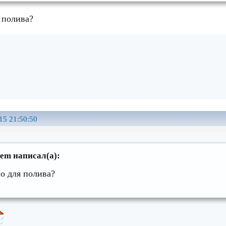
 полива?
15 21:50:50
em написал(а):
о для полива?