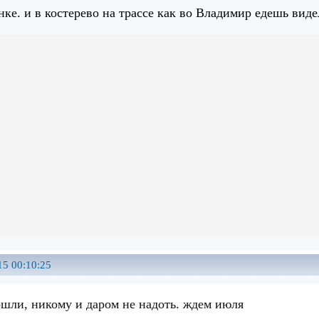
ке. и в костерево на трассе как во Владимир едешь виде
15 00:10:25
ошли, никому и даром не надоть. ждем июля