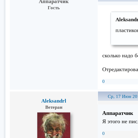
Аппаратчик
Гость
Aleksandr
пластико
сколько надо 
Отредактирова
0
Ср, 17 Июн 20
Aleksandrl
Ветеран
Аппаратчик
Я этого не пис
0