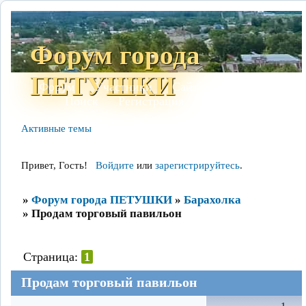
Форум города
ПЕТУШКИ
Форум
Участники
Сайт
Правила
Поиск
Регистрация
Войти
Активные темы
Привет, Гость!
Войдите
или
зарегистрируйтесь
.
»
Форум города ПЕТУШКИ
»
Барахолка
»
Продам торговый павильон
Страница:
1
Продам торговый павильон