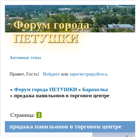
Форум города
ПЕТУШКИ
Форум
Участники
Сайт
Правила
Поиск
Регистрация
Войти
Активные темы
Привет, Гость!
Войдите
или
зарегистрируйтесь
.
»
Форум города ПЕТУШКИ
»
Барахолка
»
продажа павильонов в торговом центре
Страница:
1
продажа павильонов в торговом центре