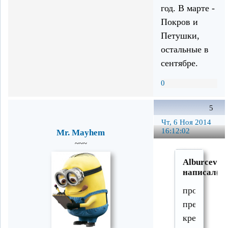
год. В марте -
Покров и
Петушки,
остальные в
сентябре.
0
5
Чт, 6 Ноя 2014
16:12:02
Mr. Mayhem
~~~
Alburcev
написал(а)
против
предложен
креатуры