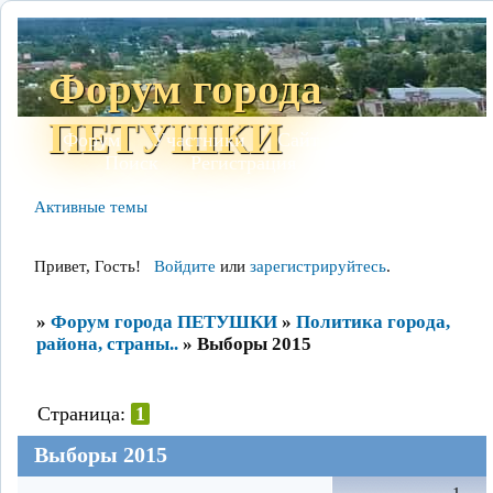
Форум города
ПЕТУШКИ
Форум
Участники
Сайт
Правила
Поиск
Регистрация
Войти
Активные темы
Привет, Гость!
Войдите
или
зарегистрируйтесь
.
»
Форум города ПЕТУШКИ
»
Политика города,
района, страны..
»
Выборы 2015
Страница:
1
Выборы 2015