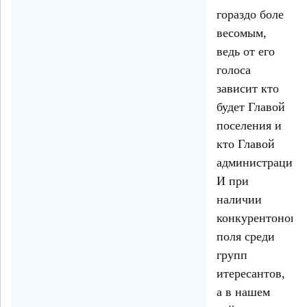
гораздо боле
весомым,
ведь от его
голоса
зависит кто
будет Главой
поселения и
кто Главой
администрации.
И при
наличии
конкурентоного
поля среди
групп
итересантов,
а в нашем