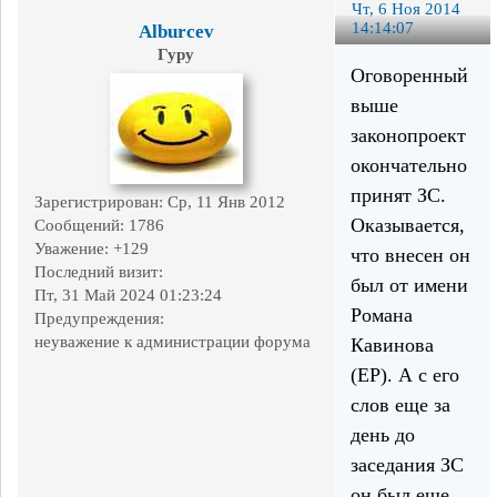
Чт, 6 Ноя 2014
14:14:07
Alburcev
Гуру
Оговоренный
выше
законопроект
окончательно
принят ЗС.
Зарегистрирован
: Ср, 11 Янв 2012
Оказывается,
Сообщений:
1786
Уважение:
+129
что внесен он
Последний визит:
был от имени
Пт, 31 Май 2024 01:23:24
Романа
Предупреждения:
неуважение к администрации форума
Кавинова
(ЕР). А с его
слов еще за
день до
заседания ЗС
он был еще