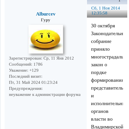
1
Сб, 1 Ноя 2014
12:35:58
Alburcev
Гуру
30 октября
Законодательное
собрание
приняло
многострадальн
Зарегистрирован
: Ср, 11 Янв 2012
закон о
Сообщений:
1786
Уважение:
+129
пордке
Последний визит:
формирования
Пт, 31 Май 2024 01:23:24
представительн
Предупреждения:
неуважение к администрации форума
и
исполнительных
органов
власти во
Владимирской