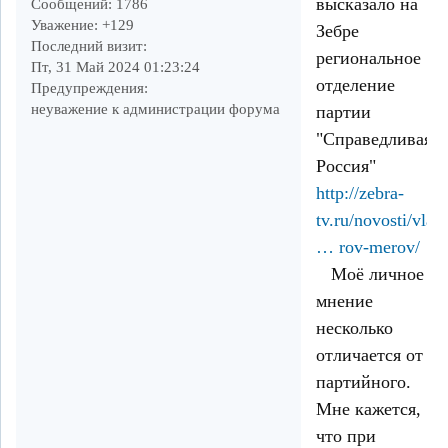
высказало на
Сообщений:
1786
Уважение:
+129
Зебре
Последний визит:
региональное
Пт, 31 Май 2024 01:23:24
отделение
Предупреждения:
неуважение к администрации форума
партии
"Справедливая
Россия"
http://zebra-
tv.ru/novosti/vlas
… rov-merov/
Моё личное
мнение
несколько
отличается от
партийного.
Мне кажется,
что при