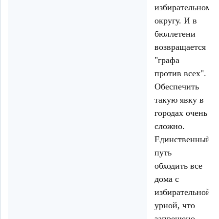
избирательному
округу. И в
бюллетени
возвращается
"графа
против всех".
Обеспечить
такую явку в
городах очень
сложно.
Единственный
путь
обходить все
дома с
избирательной
урной, что
запрещено.