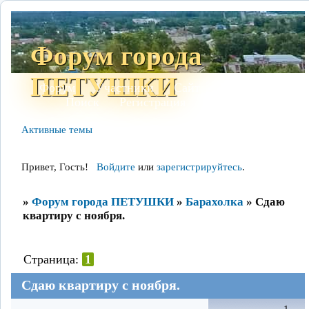
Форум города
ПЕТУШКИ
Форум
Участники
Сайт
Правила
Поиск
Регистрация
Войти
Активные темы
Привет, Гость!
Войдите
или
зарегистрируйтесь
.
»
Форум города ПЕТУШКИ
»
Барахолка
»
Сдаю
квартиру с ноября.
Страница:
1
Сдаю квартиру с ноября.