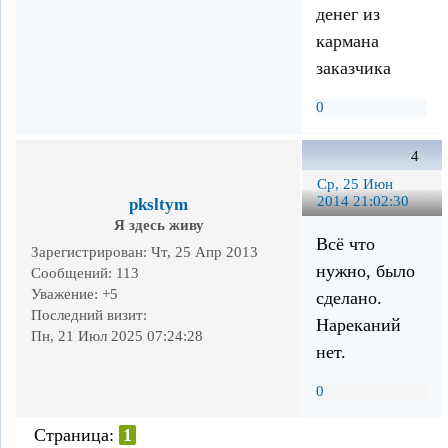
денег из
кармана
заказчика
0
4
Ср, 25 Июн
2014 21:02:30
pksltym
Я здесь живу
Всё что
Зарегистрирован
: Чт, 25 Апр 2013
нужно, было
Сообщений:
113
Уважение:
+5
сделано.
Последний визит:
Нареканий
Пн, 21 Июл 2025 07:24:28
нет.
0
Страница:
1