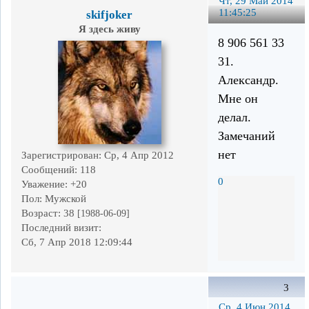
Чт, 29 Май 2014
11:45:25
skifjoker
Я здесь живу
8 906 561 33
31.
Александр.
Мне он
делал.
Замечаний
нет
Зарегистрирован
: Ср, 4 Апр 2012
Сообщений:
118
0
Уважение:
+20
Пол:
Мужской
Возраст:
38
[1988-06-09]
Последний визит:
Сб, 7 Апр 2018 12:09:44
3
Ср, 4 Июн 2014