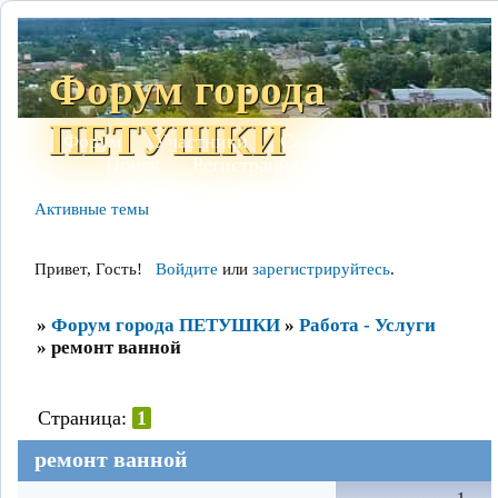
Форум города
ПЕТУШКИ
Форум
Участники
Сайт
Правила
Поиск
Регистрация
Войти
Активные темы
Привет, Гость!
Войдите
или
зарегистрируйтесь
.
»
Форум города ПЕТУШКИ
»
Работа - Услуги
»
ремонт ванной
Страница:
1
ремонт ванной