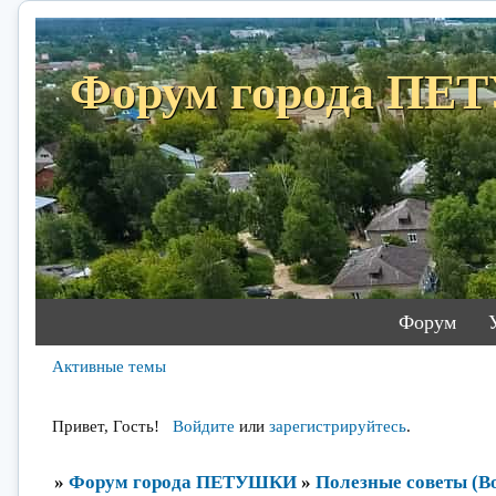
Форум города П
Форум
Активные темы
Привет, Гость!
Войдите
или
зарегистрируйтесь
.
»
Форум города ПЕТУШКИ
»
Полезные советы (Во