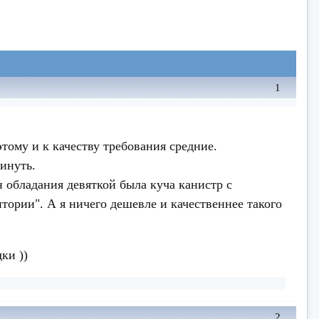
1
тому и к качеству требования средние.
кинуть.
н обладания девяткой была куча канистр с
тории". А я ничего дешевле и качественнее такого
ки ))
2