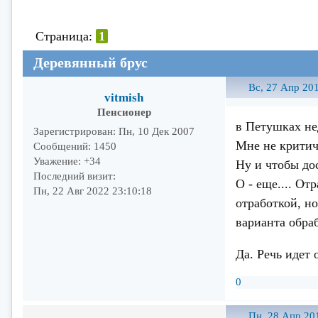
Страница:
1
Деревянный брус
Вс, 27 Апр 201
vitmish
Пенсионер
в Петушках не
Зарегистрирован
: Пн, 10 Дек 2007
Мне не критичн
Сообщений:
1450
Уважение:
+34
Ну и чтобы до
Последний визит:
О - еще.... От
Пн, 22 Авг 2022 23:10:18
отработкой, н
варианта обра
Да. Речь идет 
0
Пн, 28 Апр 20