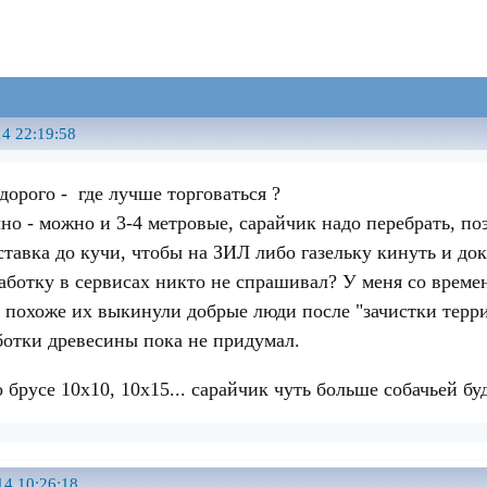
4 22:19:58
дорого - где лучше торговаться ?
о - можно и 3-4 метровые, сарайчик надо перебрать, поэ
ставка до кучи, чтобы на ЗИЛ либо газельку кинуть и до
работку в сервисах никто не спрашивал? У меня со време
о похоже их выкинули добрые люди после "зачистки терри
ботки древесины пока не придумал.
о брусе 10х10, 10х15... сарайчик чуть больше собачьей буд
14 10:26:18