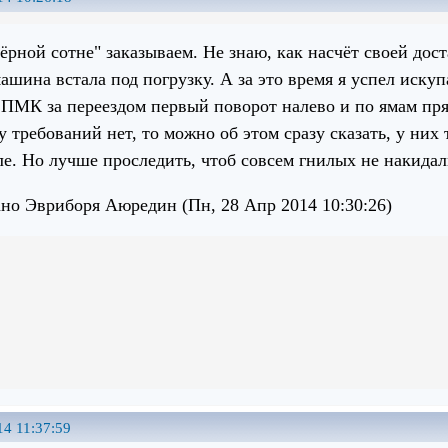
ёрной сотне" заказываем. Не знаю, как насчёт своей дост
ашина встала под погрузку. А за это время я успел искуп
е ПМК за переездом первый поворот налево и по ямам пря
у требований нет, то можно об этом сразу сказать, у них
ле. Но лучше проследить, чтоб совсем гнилых не накидал
но Эвриборя Аюредин (Пн, 28 Апр 2014 10:30:26)
14 11:37:59