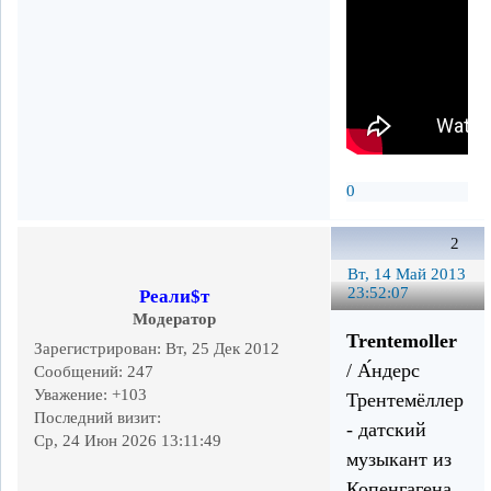
0
2
Вт, 14 Май 2013
23:52:07
Реали$т
Модератор
Trentemoller
Зарегистрирован
: Вт, 25 Дек 2012
/ А́ндерс
Сообщений:
247
Уважение:
+103
Трентемёллер
Последний визит:
- датский
Ср, 24 Июн 2026 13:11:49
музыкант из
Копенгагена,