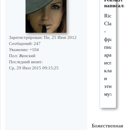
написал(а)
Richard
Clayderman
-
Зарегистрирован
: Пн, 25 Июн 2012
французск
Сообщений:
247
пианист,
Уважение:
+104
аранжиров
Пол:
Женский
Последний визит:
исполните
Ср, 29 Июл 2015 09:15:25
классическ
и
этнической
музыки.
Божественная