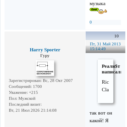
музыка
0
10
Пт, 31 Май 2013
15:14:49
Harry Sporter
Гуру
Реали$т
написал(а)
Зарегистрирован
: Вс, 28 Окт 2007
Richard
Сообщений:
1700
Clayderman
Уважение:
+215
Пол:
Мужской
Последний визит:
Вт, 21 Июл 2026 21:14:08
так вот он
какой! Я