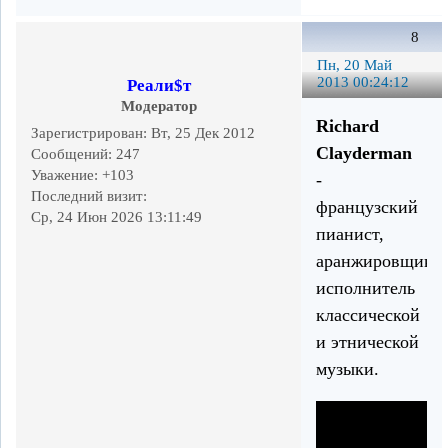
8
Пн, 20 Май
2013 00:24:12
Реали$т
Модератор
Richard
Зарегистрирован
: Вт, 25 Дек 2012
Clayderman
Сообщений:
247
Уважение:
+103
-
Последний визит:
французский
Ср, 24 Июн 2026 13:11:49
пианист,
аранжировщик,
исполнитель
классической
и этнической
музыки.