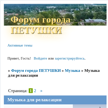
Форум города
ПЕТУШКИ
Форум
Участники
Сайт
Правила
Поиск
Регистрация
Войти
Активные темы
Привет, Гость!
Войдите
или
зарегистрируйтесь
.
»
Форум города ПЕТУШКИ
»
Музыка
»
Музыка
для релаксации
Страница:
1
2
»
Музыка для релаксации