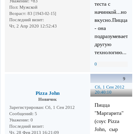
Уважение:
+83
теста с
Пол:
Мужской
начинкой...но
Возраст:
83
[1943-02-15]
вкусно.Пицца
Последний визит:
Чт, 2 Апр 2020 12:52:43
- она
подразумевает
другую
технологию...
0
9
Сб, 1 Сен 2012
20:40:10
Pizza John
Новичок
Пицца
Зарегистрирован
: Сб, 1 Сен 2012
"Маргарита"
Сообщений:
5
Уважение:
0
(соус Pizza
Последний визит:
John, сыр
Чт, 28 Фев 2013 16:21:09