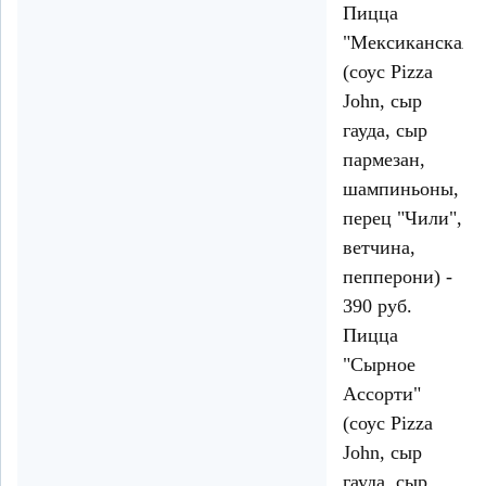
Пицца
"Мексиканская"
(соус Pizza
John, сыр
гауда, сыр
пармезан,
шампиньоны,
перец "Чили",
ветчина,
пепперони) -
390 руб.
Пицца
"Сырное
Ассорти"
(соус Pizza
John, сыр
гауда, сыр