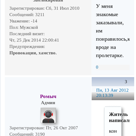
Заблокирован
У меня
Зарегистрирован
: Сб, 31 Июл 2010
знакомые
Сообщений:
3211
Уважение:
-14
заказывали,
Пол:
Мужской
им
Последний визит:
понравилось,кон
Чт, 25 Дек 2014 22:00:41
вроде на
Предупреждения:
Провокации, хамство.
пролетарке.
0
3
Пн, 13 Авг 2012
20:13:39
Ромыч
Админ
Житель
написал(а)
Зарегистрирован
: Пт, 26 Окт 2007
контора
Сообщений:
3190