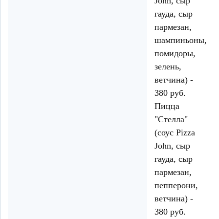
John, сыр
гауда, сыр
пармезан,
шампиньоны,
помидоры,
зелень,
ветчина) -
380 руб.
Пицца
"Стелла"
(соус Pizza
John, сыр
гауда, сыр
пармезан,
пепперони,
ветчина) -
380 руб.