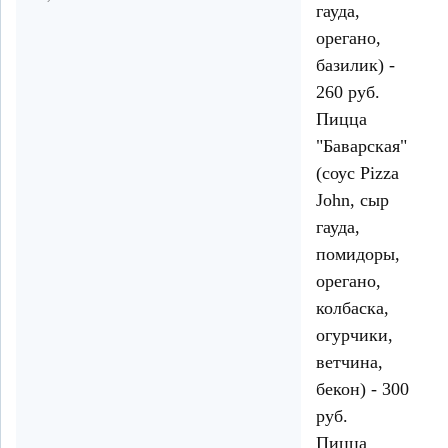
гауда,
орегано,
базилик) -
260 руб.
Пицца
"Баварская"
(соус Pizza
John, сыр
гауда,
помидоры,
орегано,
колбаска,
огурчики,
ветчина,
бекон) - 300
руб.
Пицца