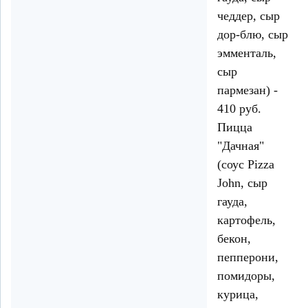
чеддер, сыр
дор-блю, сыр
эмменталь,
сыр
пармезан) -
410 руб.
Пицца
"Дачная"
(соус Pizza
John, сыр
гауда,
картофель,
бекон,
пепперони,
помидоры,
курица,