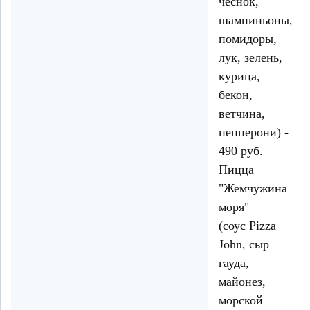
чеснок,
шампиньоны,
помидоры,
лук, зелень,
курица,
бекон,
ветчина,
пепперони) -
490 руб.
Пицца
"Жемчужина
моря"
(соус Pizza
John, сыр
гауда,
майонез,
морской