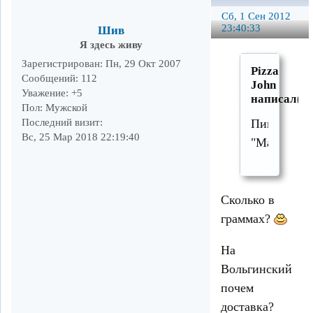
Сб, 1 Сен 2012
23:40:33
Шив
Я здесь живу
Зарегистрирован
: Пн, 29 Окт 2007
Pizza
Сообщений:
112
John
Уважение:
+5
написал(а)
Пол:
Мужской
Последний визит:
Пицца
Вс, 25 Мар 2018 22:19:40
"Маргарита"..
Сколько в
граммах?
На
Вольгинский
почем
доставка?