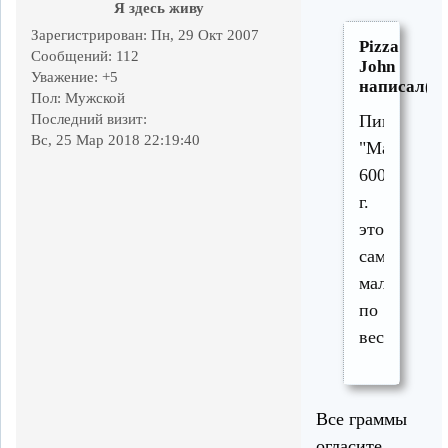
Я здесь живу
Зарегистрирован
: Пн, 29 Окт 2007
Pizza
Сообщений:
112
John
Уважение:
+5
написал(а)
Пол:
Мужской
Последний визит:
Пицца
Вс, 25 Мар 2018 22:19:40
"Маргарита
600
г.
это
самая
маленькая
по
весу.
Все граммы
огласите