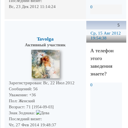
Последний визит:
Вс, 23 Дек 2012 11:14:24
0
5
Ср, 15 Авг 2012
19:54:38
Tavolga
Активный участник
А телефон
этого
заведения
знаете?
Зарегистрирован
: Вс, 22 Июл 2012
0
Сообщений:
56
Уважение:
+36
Пол:
Женский
Возраст:
71
[1954-09-03]
Знак Зодиака:
Последний визит:
Чт, 27 Фев 2014 19:48:37