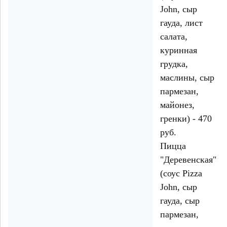
John, сыр
гауда, лист
салата,
куринная
грудка,
маслины, сыр
пармезан,
майонез,
гренки) - 470
руб.
Пицца
"Деревенская"
(соус Pizza
John, сыр
гауда, сыр
пармезан,