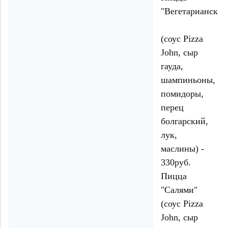
"Вегетарианская
(соус Pizza
John, сыр
гауда,
шампиньоны,
помидоры,
перец
болгарский,
лук,
маслины) -
330руб.
Пицца
"Салями"
(соус Pizza
John, сыр