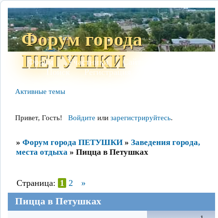
Форум города
ПЕТУШКИ
Форум
Участники
Сайт
Правила
Поиск
Регистрация
Войти
Активные темы
Привет, Гость!
Войдите
или
зарегистрируйтесь
.
»
Форум города ПЕТУШКИ
»
Заведения города,
места отдыха
»
Пицца в Петушках
Страница:
1
2
»
Пицца в Петушках