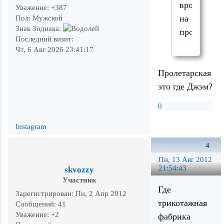
вроде
Уважение:
+387
на
Пол:
Мужской
Знак Зодиака:
пролетарке
Последний визит:
Чт, 6 Авг 2026 23:41:17
Пролетарская
это где Джэм?
0
Instagram
4
Пн, 13 Авг 2012
21:54:43
skvozzy
Участник
Где
Зарегистрирован
: Пн, 2 Апр 2012
трикотажная
Сообщений:
41
Уважение:
+2
фабрика