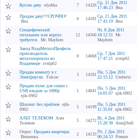
Ср, 21 Дек 2011
Куплю дачу
olyshka
7
14326
17:46:23
Яна
Продам дачу!!!СРОЧНО!
Ср, 21 Дек 2011
0
14181
Яна
17:43:19
Яна
Специфический
Чт, 8 Дек 2011
питальник или корпус
12
14160
18:12:51
Mr.
требуется.
Mr. Mayhem
Mayhem
Завод ВладМеталлПрофиль
производитель
Ср, 7 Дек 2011
0
14068
металлопроката во
17:47:21
zvmp02
Владимире
zvmp02
Продам комнату в г.
Пн, 5 Дек 2011
3
14181
Электроугли.
Falcon
22:15:12
Umberto
Продам пульт для сонки с
Пн, 5 Дек 2011
USB входом за 1000р.
1
14041
14:05:07
ejik-0902
ejik-0902
Шопинг без проблем
ejik-
Пн, 5 Дек 2011
5
14199
0902
11:35:01
ejik-0902
АЛЬТ ТЕЛЕКОМ
Альт
Вс, 4 Дек 2011
5
14272
Телеком
15:20:30
Ann@bell
Опрос:
Продажа квартиры
Пт, 2 Дек 2011
2
14133
Вишенка
00:24:53
Ромыч