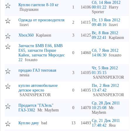
Сб, 14 Янв 2012
Куплю гантели 8-10 кг
1
14106
00:01:22
Harry
Подушкин
Sporter
Одежда от производителя
Пт, 13 Янв 2012
2
14115
lizavi
09:48:16
lizavi
Вс, 8 Янв 2012
Xbox360
Kaplason
3
14125
09:22:41
Kaplason
Запчасти БМВ Е66, БМВ
Е65, запчасти Порше
Сб, 7 Янв 2012
0
14060
Кайен, запчасти Мерседес
14:06:30
foxauto
22
foxauto
Чт, 5 Янв 2012
продаю ГАЗ тентовая
3
14105
01:35:15
nessia
SANINSPEKTOR
куплю автомобильное
Пн, 2 Янв 2012
детское кресло
0
14035
13:47:42
SANINSPEKTOR
SANINSPEKTOR
Ср, 28 Дек 2011
Продается "ГАЗель"
0
14070
10:25:08
Mr.
ГАЗ-3302
Mr. Mayhem
Mayhem
Ср, 21 Дек 2011
Куплю дачу
bad
13
14493
17:48:42
Яна