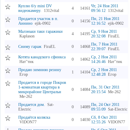
Куплю б/у mini DV
Чт, 24 Ноя 2011
4
14161
видеокамеру.
1312vital
09:56:12
1312vital
Продается участок в п.
Пн, 21 Ноя 2011
0
14156
Аннино
ejik-0902
12:16:52
ejik-0902
Малэньки таки гаражики
Ср, 9 Ноя 2011
4
14195
Kaplason
20:32:08
FiraEL
Пн, 7 Ноя 2011
Сниму гараж
FiraEL
0
14068
22:39:07
FiraEL
Котята канадского сфинкса
Ср, 2 Ноя 2011
0
14062
Нат"тик
14:26:46
Нат"тик
Продаю зимнюю резину
Ср, 2 Ноя 2011
1
14104
Егор
12:48:28
Егор
Продается в городе Покров
1-комнатная квартира в
Пн, 31 Окт 2011
0
14084
микрорайоне Центральн
20:15:54
Me-262
Me-262
Продается дом.
Sat-
Пн, 24 Окт 2011
0
14089
Electric
09:55:09
Sat-Electric
Продаётся коляска
Сб, 8 Окт 2011
0
14030
VIDON77
12:55:26
VIDON77