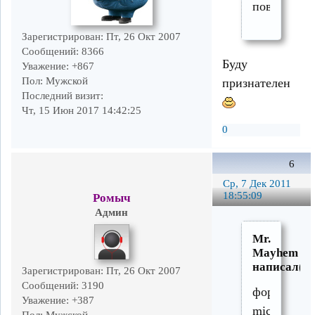
повезёт
Зарегистрирован
: Пт, 26 Окт 2007
Сообщений:
8366
Буду
Уважение:
+867
Пол:
Мужской
признателен
Последний визит:
Чт, 15 Июн 2017 14:42:25
0
6
Ср, 7 Дек 2011
18:55:09
Ромыч
Админ
Mr.
Mayhem
написал(а)
Зарегистрирован
: Пт, 26 Окт 2007
Сообщений:
3190
формата
Уважение:
+387
microITX
Пол:
Мужской