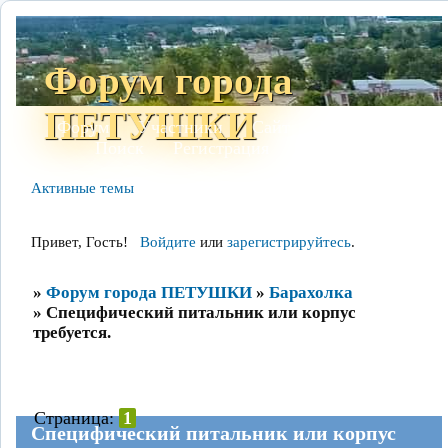
Форум города
ПЕТУШКИ
Форум
Участники
Сайт
Правила
Поиск
Регистрация
Войти
Активные темы
Привет, Гость!
Войдите
или
зарегистрируйтесь
.
»
Форум города ПЕТУШКИ
»
Барахолка
»
Специфический питальник или корпус
требуется.
Страница:
1
Специфический питальник или корпус