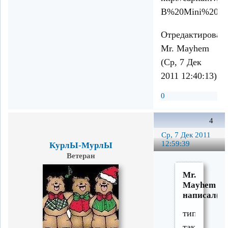
Отредактирован
Mr. Mayhem
(Ср, 7 Дек
2011 12:40:13)
0
4
Ср, 7 Дек 2011
12:59:39
КурлЫ-МурлЫ
Ветеран
Mr.
Mayhem
написал(а)
типа
таких