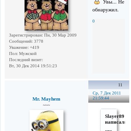
Увы... Не
обнаружил.
0
Зарегистрирован
: Пн, 30 Мар 2009
Сообщений:
3778
Уважение:
+419
Пол:
Мужской
Последний визит:
Вт, 30 Дек 2014 19:51:23
11
Ср, 7 Дек 2011
21:59:44
Mr. Mayhem
~~~
Slayer89
написал(а)