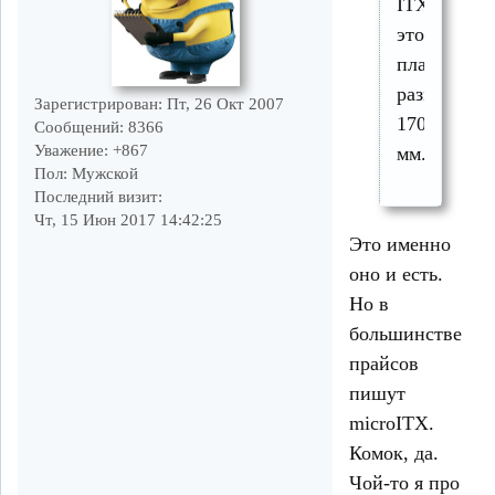
ITX
это
плата
размером
Зарегистрирован
: Пт, 26 Окт 2007
170х170
Сообщений:
8366
Уважение:
+867
мм.
Пол:
Мужской
Последний визит:
Чт, 15 Июн 2017 14:42:25
Это именно
оно и есть.
Но в
большинстве
прайсов
пишут
microITX.
Комок, да.
Чой-то я про