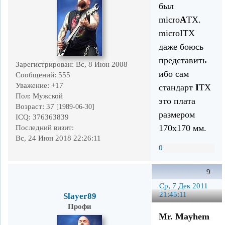
был
micro
A
TX.
microITX
даже боюсь
представить
Зарегистрирован
: Вс, 8 Июн 2008
ибо сам
Сообщений:
555
Уважение:
+17
стандарт
I
TX
Пол:
Мужской
это плата
Возраст:
37
[1989-06-30]
размером
ICQ:
376363839
170х170 мм.
Последний визит:
Вс, 24 Июн 2018 22:26:11
0
9
Ср, 7 Дек 2011
21:45:11
Slayer89
Профи
Mr. Mayhem