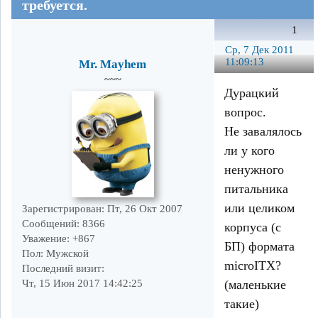
требуется.
1
Ср, 7 Дек 2011
11:09:13
Mr. Mayhem
~~~
Дурацкий
вопрос.
Не завалялось
ли у кого
ненужного
питальника
или целиком
Зарегистрирован
: Пт, 26 Окт 2007
Сообщений:
8366
корпуса (c
Уважение:
+867
БП) формата
Пол:
Мужской
microITX?
Последний визит:
(маленькие
Чт, 15 Июн 2017 14:42:25
такие)