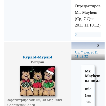
Отредактирован
Mr. Mayhem
(Ср, 7 Дек
2011 11:10:12)
0
2
Ср, 7 Дек 2011
11:32:32
КурлЫ-МурлЫ
Ветеран
Mr.
Mayhem
написал(а)
microITX?
(маленькие
Зарегистрирован
: Пн, 30 Мар 2009
такие)
Сообщений:
3778