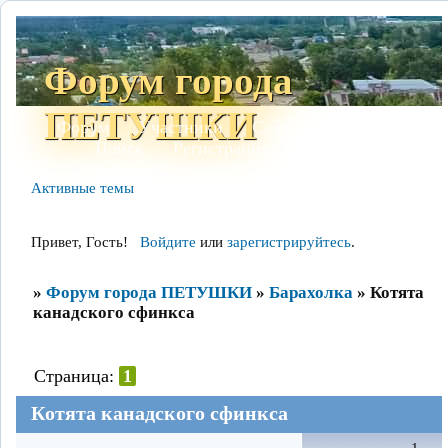
Форум города
ПЕТУШКИ
Форум
Участники
Сайт
Правила
Поиск
Регистрация
Войти
Активные темы
Привет, Гость!
Войдите
или
зарегистрируйтесь
.
»
Форум города ПЕТУШКИ
»
Барахолка
»
Котята
канадского сфинкса
Страница:
1
Котята канадского сфинкса