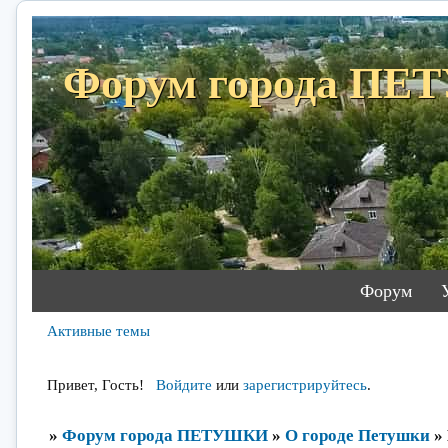
Форум города П
Форум
Активные темы
Привет, Гость!
Войдите
или
зарегистрируйтесь
.
»
Форум города ПЕТУШКИ
»
О городе Петушки
»