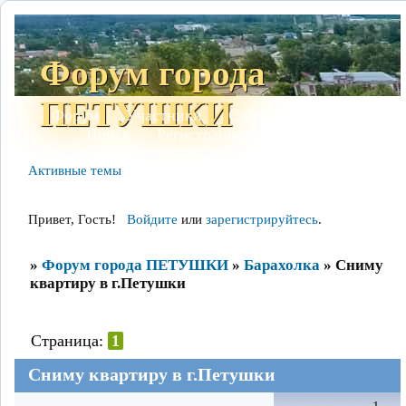
Форум города
ПЕТУШКИ
Форум
Участники
Сайт
Правила
Поиск
Регистрация
Войти
Активные темы
Привет, Гость!
Войдите
или
зарегистрируйтесь
.
»
Форум города ПЕТУШКИ
»
Барахолка
»
Сниму
квартиру в г.Петушки
Страница:
1
Сниму квартиру в г.Петушки