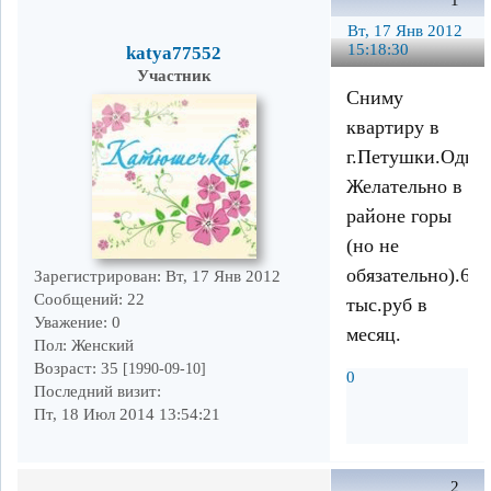
1
Вт, 17 Янв 2012
15:18:30
katya77552
Участник
Сниму
квартиру в
г.Петушки.Одно
Желательно в
районе горы
(но не
обязательно).600
Зарегистрирован
: Вт, 17 Янв 2012
Сообщений:
22
тыс.руб в
Уважение:
0
месяц.
Пол:
Женский
Возраст:
35
[1990-09-10]
0
Последний визит:
Пт, 18 Июл 2014 13:54:21
2