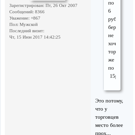
по
Зарегистрирован
: Пт, 26 Окт 2007
6
Сообщений:
8366
Уважение:
+867
руб,
Пол:
Мужской
бери
Последний визит:
не
Чт, 15 Июн 2017 14:42:25
хочу.У
торговцев
же
по
15р.
Это потому,
что у
торговцев
место более
прох...