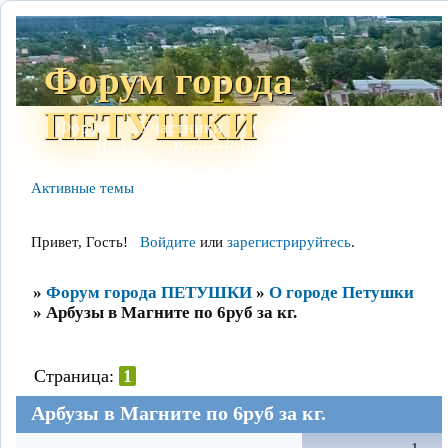
Форум города
ПЕТУШКИ
Форум
Участники
Сайт
Правила
Поиск
Регистрация
Войти
Активные темы
Привет, Гость!
Войдите
или
зарегистрируйтесь
.
»
Форум города ПЕТУШКИ
»
О городе Петушки
»
Арбузы в Магните по 6руб за кг.
Страница:
1
Арбузы в Магните по 6руб за кг.