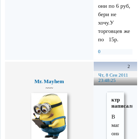
они по 6 руб,
бери не
хочу.У
торговцев же
по 15р.
0
2
Чт, 8 Сен 2011
23:48:25
Mr. Mayhem
~~~
ктр
написал(а)
В
магните
они