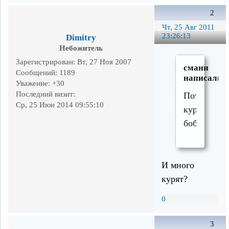
2
Чт, 25 Авг 2011
23:26:13
Dimitry
Небожитель
Зарегистрирован
: Вт, 27 Ноя 2007
смани
Сообщений:
1189
написал(а)
Уважение:
+30
Последний визит:
Потомки
Ср, 25 Июн 2014 09:55:10
курильски
бобтейлов
И много
курят?
0
3