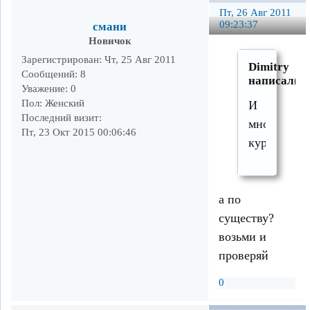
Пт, 26 Авг 2011
09:23:37
смани
Новичок
Зарегистрирован
: Чт, 25 Авг 2011
Dimitry
Сообщений:
8
написал(а)
Уважение:
0
Пол:
Женский
И
Последний визит:
много
Пт, 23 Окт 2015 00:06:46
курят?
а по
существу?
возьми и
проверяй
0