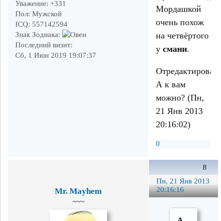
Уважение:
+331
Мордашкой
Пол:
Мужской
очень похож
ICQ:
557142594
на четвёртого
Знак Зодиака:
Последний визит:
у
смани
.
Сб, 1 Июн 2019 19:07:37
Отредактирован
А к вам
можно? (Пн,
21 Янв 2013
20:16:02)
0
8
Пн, 21 Янв 2013
20:16:16
Mr. Mayhem
~~~
А