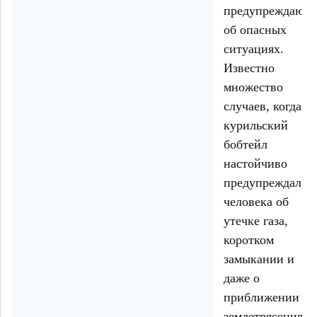
предупреждают
об опасных
ситуациях.
Известно
множество
случаев, когда
курильский
бобтейл
настойчиво
предупреждал
человека об
утечке газа,
коротком
замыкании и
даже о
приближении
землетрясения.