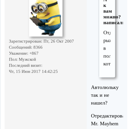
к
вам
можно?
написал(а)
Отдам
рыжиковог
Зарегистрирован
: Пт, 26 Окт 2007
Сообщений:
8366
в
Уважение:
+867
полосочку
Пол:
Мужской
котёнка.
Последний визит:
Чт, 15 Июн 2017 14:42:25
Автолюльку
так и не
нашел?
Отредактирован
Mr. Mayhem