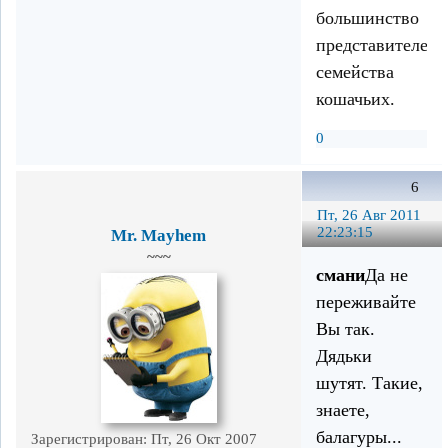
большинство
представителей
семейства
кошачьих.
0
6
Пт, 26 Авг 2011
22:23:15
Mr. Mayhem
~~~
смани
Да не
переживайте
Вы так.
Дядьки
шутят. Такие,
знаете,
балагуры...
Зарегистрирован
: Пт, 26 Окт 2007