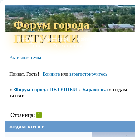
Форум города
ПЕТУШКИ
Форум
Участники
Сайт
Правила
Поиск
Регистрация
Войти
Активные темы
Привет, Гость!
Войдите
или
зарегистрируйтесь
.
»
Форум города ПЕТУШКИ
»
Барахолка
»
отдам
котят.
Страница:
1
отдам котят.