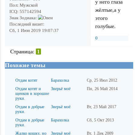
у него глаза
Пол:
Мужской
жёлтые,а у
ICQ:
557142594
этого
Знак Зодиака:
Последний визит:
голубые.
Сб, 1 Июн 2019 19:07:37
0
Страница:
1
Похожие темы
Отдам котят
Барахолка
Ср, 25 Июл 2012
Отдам котят и
Зверьё моё
Пн, 26 Май 2014
щенков в хорошие
руки.
Отдам в добрые
Зверьё моё
Вт, 23 Май 2017
руки.
Отдам в добрые
Барахолка
Сб, 5 Окт 2013
руки.
Жалко кошку, но
Зверьё моё
Вт, 1 Дек 2009