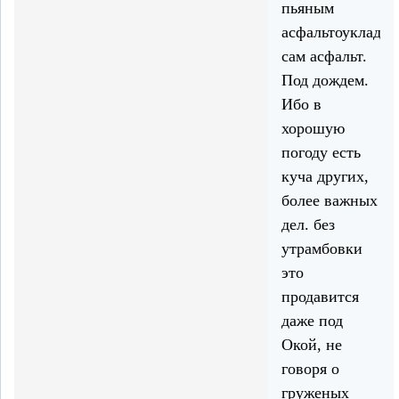
пьяным
асфальтоукладч
сам асфальт.
Под дождем.
Ибо в
хорошую
погоду есть
куча других,
более важных
дел. без
утрамбовки
это
продавится
даже под
Окой, не
говоря о
груженых