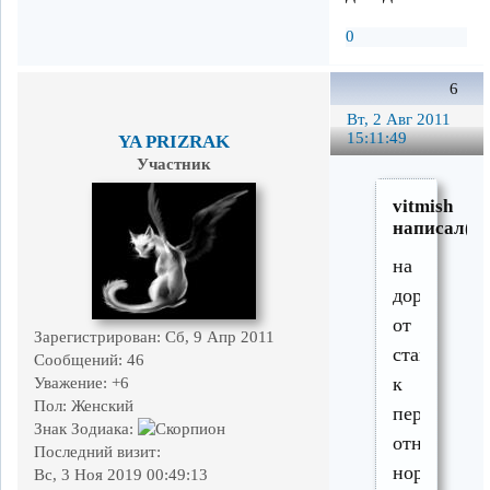
0
6
Вт, 2 Авг 2011
15:11:49
YA PRIZRAK
Участник
vitmish
написал(а)
на
дороге
от
Зарегистрирован
: Сб, 9 Апр 2011
станции
Сообщений:
46
к
Уважение:
+6
Пол:
Женский
переезду
Знак Зодиака:
относитель
Последний визит:
нормальну
Вс, 3 Ноя 2019 00:49:13