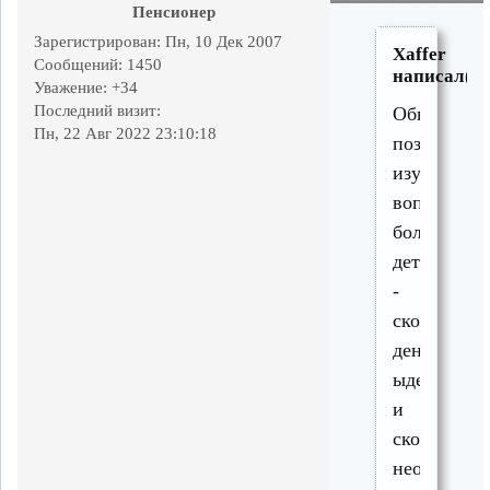
Пенсионер
Зарегистрирован
: Пн, 10 Дек 2007
Xaffer
Сообщений:
1450
написал(а)
Уважение:
+34
Последний визит:
Обыватель
Пн, 22 Авг 2022 23:10:18
позиция,
изучите
вопрос
более
детально
-
сколько
денег
ыделяется,
и
сколько
необходимо