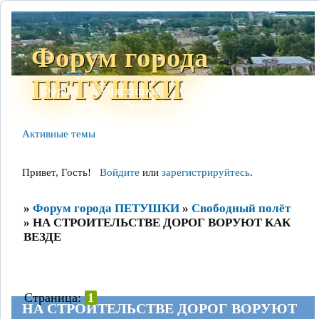
Форум города
ПЕТУШКИ
Форум
Участники
Сайт
Правила
Поиск
Регистрация
Войти
Активные темы
Привет, Гость!
Войдите
или
зарегистрируйтесь
.
»
Форум города ПЕТУШКИ
»
Свободный полёт
»
НА СТРОИТЕЛЬСТВЕ ДОРОГ ВОРУЮТ КАК
ВЕЗДЕ
Страница:
1
НА СТРОИТЕЛЬСТВЕ ДОРОГ ВОРУЮТ