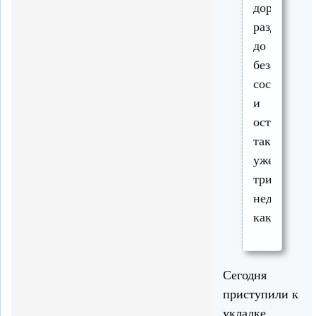
дорогу
раздербани
до
безобразно
состояния
и
оставили
так
уже
три
недели
как
Сегодня
приступили к
укладке