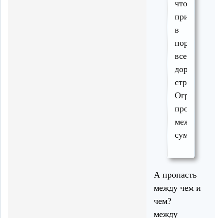
чтобы
привести
в
порядок
все
дороги
страны.
Огромная
пропасть
между
суммами!
А пропасть
между чем и
чем?
между