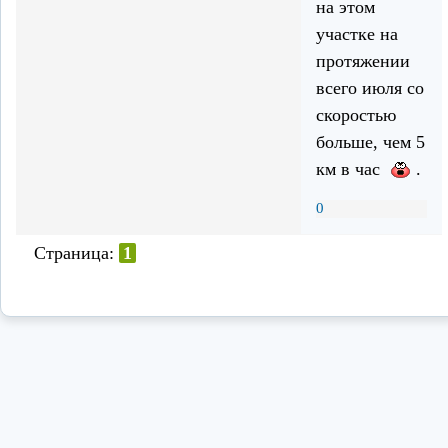
на этом
участке на
протяжении
всего июля со
скоростью
больше, чем 5
км в час
.
0
Страница:
1