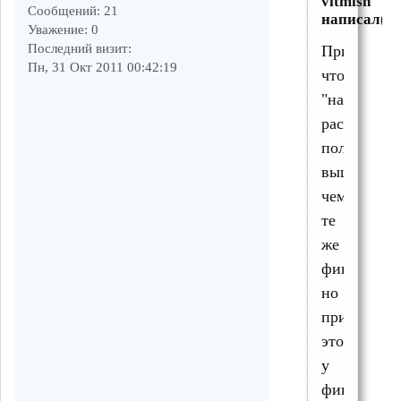
vitmish
Сообщений:
21
написал(а)
Уважение:
0
Последний визит:
Притом,
Пн, 31 Окт 2011 00:42:19
что
"наши"
расценки
получаютс
выше,
чем
те
же
финские,
но
при
этом
у
финнов