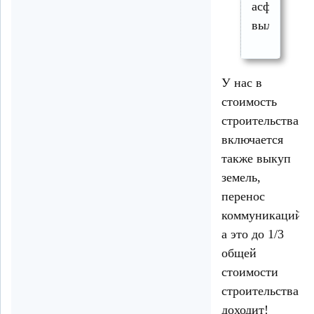
асфальта
вылетают.
У нас в
стоимость
строительства
включается
также выкуп
земель,
перенос
коммуникаций..
а это до 1/3
общей
стоимости
строительства
доходит!