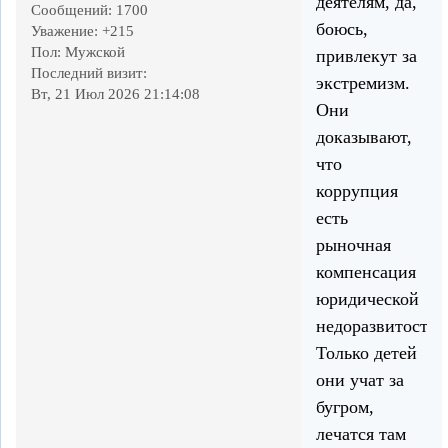
деятелям, да,
Сообщений:
1700
боюсь,
Уважение:
+215
Пол:
Мужской
привлекут за
Последний визит:
экстремизм.
Вт, 21 Июл 2026 21:14:08
Они
доказывают,
что
коррупция
есть
рыночная
компенсация
юридической
недоразвитости.
Только детей
они учат за
бугром,
лечатся там