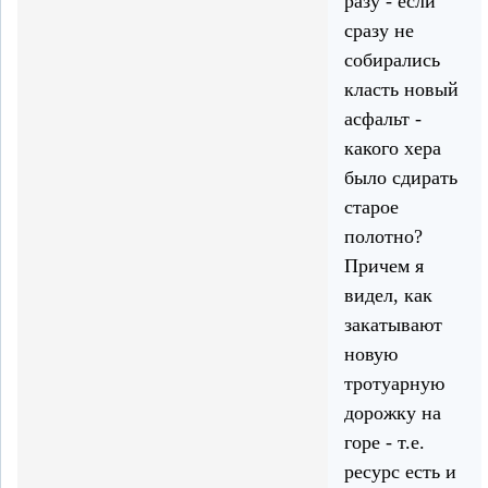
разу - если
сразу не
собирались
класть новый
асфальт -
какого хера
было сдирать
старое
полотно?
Причем я
видел, как
закатывают
новую
тротуарную
дорожку на
горе - т.е.
ресурс есть и