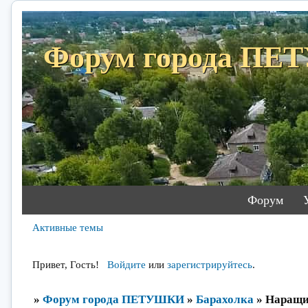
Форум города П
Форум
Активные темы
Привет, Гость!
Войдите
или
зарегистрируйтесь
.
»
Форум города ПЕТУШКИ
»
Барахолка
»
Наращив