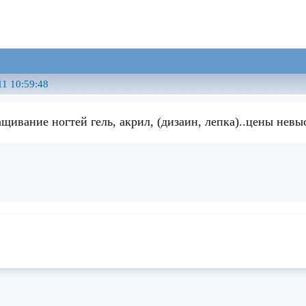
11 10:59:48
ивание ногтей гель, акрил, (дизаин, лепка)..цены невы