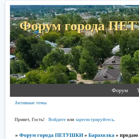
Форум города П
Форум
Активные темы
Привет, Гость!
Войдите
или
зарегистрируйтесь
.
»
Форум города ПЕТУШКИ
»
Барахолка
»
продаю 