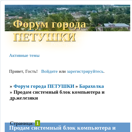
Форум города
ПЕТУШКИ
Форум
Участники
Сайт
Правила
Поиск
Регистрация
Войти
Активные темы
Привет, Гость!
Войдите
или
зарегистрируйтесь
.
»
Форум города ПЕТУШКИ
»
Барахолка
»
Продам системный блок компьютера и
др.железяки
Страница:
1
Продам системный блок компьютера и