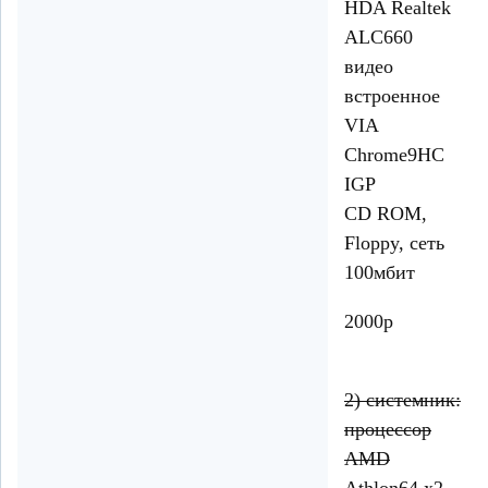
HDA Realtek
ALC660
видео
встроенное
VIA
Chrome9HC
IGP
CD ROM,
Floppy, сеть
100мбит
2000р
2) системник:
процессор
AMD
Athlon64 x2