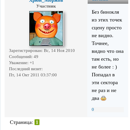
Хрюн_Моржов
Участник
Без бинокля
из этих точек
сцену просто
не видно.
Точнее,
видно что она
Зарегистрирован
: Вс, 14 Ноя 2010
Сообщений:
49
там есть, но
Уважение:
+1
не более : )
Последний визит:
Попадал в
Пт, 14 Окт 2011 03:37:00
эти сектора
не раз и не
два
0
Страница:
1