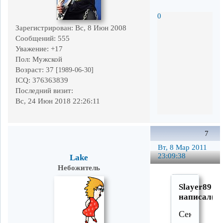
0
Зарегистрирован
: Вс, 8 Июн 2008
Сообщений:
555
Уважение:
+17
Пол:
Мужской
Возраст:
37
[1989-06-30]
ICQ:
376363839
Последний визит:
Вс, 24 Июн 2018 22:26:11
7
Вт, 8 Мар 2011
23:09:38
Lake
Небожитель
Slayer89
написал(а)
Сектора