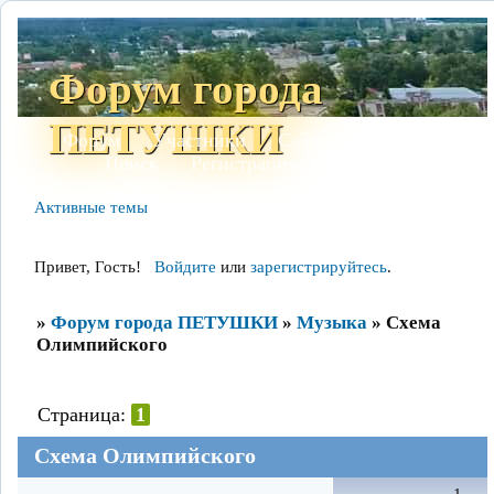
Форум города
ПЕТУШКИ
Форум
Участники
Сайт
Правила
Поиск
Регистрация
Войти
Активные темы
Привет, Гость!
Войдите
или
зарегистрируйтесь
.
»
Форум города ПЕТУШКИ
»
Музыка
»
Схема
Олимпийского
Страница:
1
Схема Олимпийского