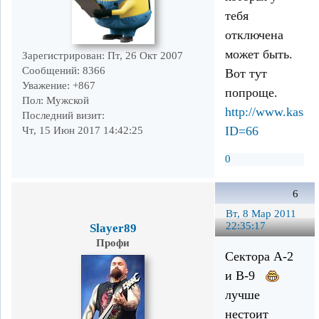
тебя
отключена
может быть.
Зарегистрирован
: Пт, 26 Окт 2007
Сообщений:
8366
Вот тут
Уважение:
+867
попроще.
Пол:
Мужской
http://www.kassir
Последний визит:
ID=66
Чт, 15 Июн 2017 14:42:25
0
6
Вт, 8 Мар 2011
22:35:17
Slayer89
Профи
Сектора А-2
и В-9
лучше
нестоит