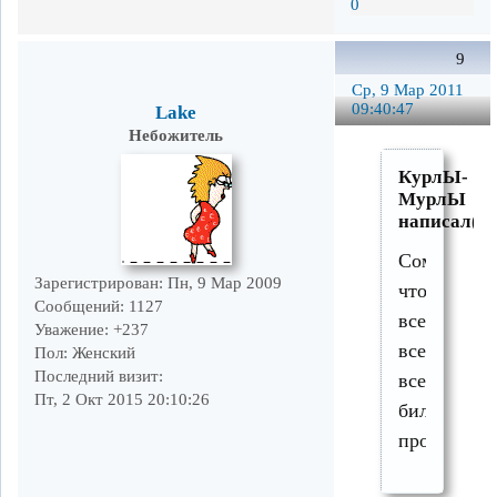
0
9
Ср, 9 Мар 2011
09:40:47
Lake
Небожитель
КурлЫ-
МурлЫ
написал(а)
Сомневаюс
Зарегистрирован
: Пн, 9 Мар 2009
что
Сообщений:
1127
все-
Уважение:
+237
все-
Пол:
Женский
Последний визит:
все
Пт, 2 Окт 2015 20:10:26
билеты
проданы.