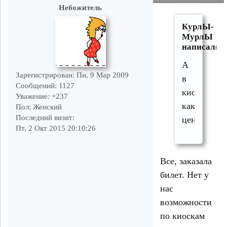
Небожитель
КурлЫ-
МурлЫ
написал(а)
А
Зарегистрирован
: Пн, 9 Мар 2009
в
Сообщений:
1127
киосках
Уважение:
+237
как
Пол:
Женский
Последний визит:
цены?
Пт, 2 Окт 2015 20:10:26
Все, заказала
билет. Нет у
нас
возможности
по киоскам