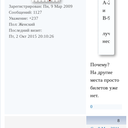
А-2
Зарегистрирован
: Пн, 9 Мар 2009
и
Сообщений:
1127
В-9
Уважение:
+237
Пол:
Женский
Последний визит:
лучше
Пт, 2 Окт 2015 20:10:26
нестоит
Почему?
На другие
места просто
билетов уже
нет.
0
8