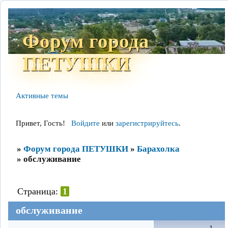
Форум города
ПЕТУШКИ
Форум
Участники
Сайт
Правила
Поиск
Регистрация
Войти
Активные темы
Привет, Гость!
Войдите
или
зарегистрируйтесь
.
»
Форум города ПЕТУШКИ
»
Барахолка
»
обслуживание
Страница:
1
обслуживание