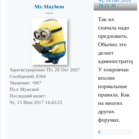
Чт, 14 Окт 2010
20:21:30
Mr. Mayhem
~~~
Так их
сначала надо
предложить.
Обычно это
делает
администратор.
У покровчан
Зарегистрирован
: Пт, 26 Окт 2007
Сообщений:
8366
вполне
Уважение:
+867
нормальные
Пол:
Мужской
правила. Как
Последний визит:
на многих
Чт, 15 Июн 2017 14:42:25
других
форумах.
0