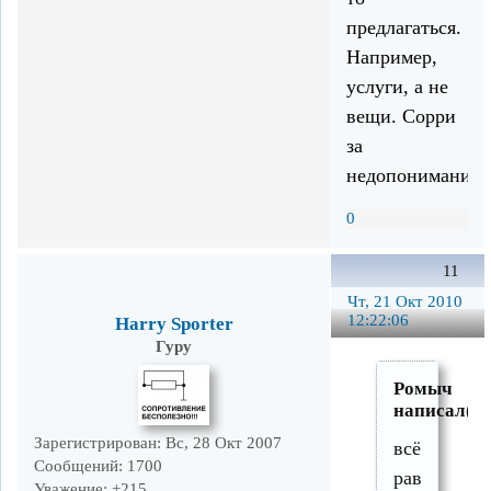
предлагаться.
Например,
услуги, а не
вещи. Сорри
за
недопонимание.
0
11
Чт, 21 Окт 2010
12:22:06
Harry Sporter
Гуру
Ромыч
написал(а)
Зарегистрирован
: Вс, 28 Окт 2007
всё
Сообщений:
1700
равно
Уважение:
+215