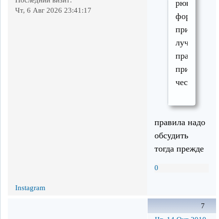
рюшечки
Чт, 6 Авг 2026 23:41:17
форуму
прикручива
лучше
правила
прикрути,
чесслово.
правила надо
обсудить
тогда прежде
0
Instagram
7