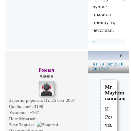
лучше
правила
прикрути,
чесслово.
0
6
Чт, 14 Окт 2010
20:17:07
Ромыч
Админ
Mr.
Mayhem
написал(а)
Зарегистрирован
: Пт, 26 Окт 2007
Сообщений:
3190
И
Уважение:
+387
Ром,
Пол:
Мужской
чем
Знак Зодиака:
Последний визит: