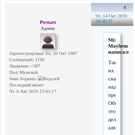
8
Чт, 14 Окт 2010
20:30:37
Ромыч
Админ
Mr.
Mayhem
написал(а)
Зарегистрирован
: Пт, 26 Окт 2007
Сообщений:
3190
Так
Уважение:
+387
их
Пол:
Мужской
сначала
Знак Зодиака:
Последний визит:
надо
Чт, 6 Авг 2026 23:41:17
предложить
Обычно
это
делает
администр