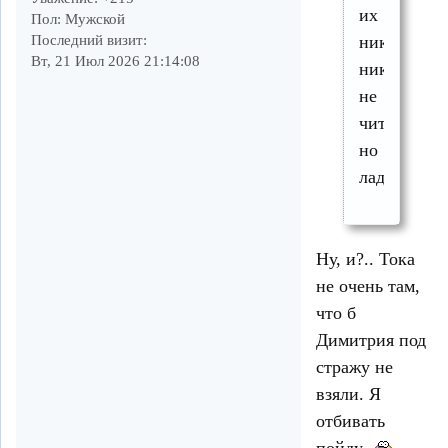
их
Пол:
Мужской
Последний визит:
никто
Вт, 21 Июл 2026 21:14:08
никогда
не
читает,
но
ладно....со
Ну, и?.. Тока
не очень там,
что б
Димитрия под
стражу не
взяли. Я
отбивать