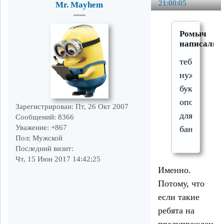
21:00:05
Mr. Mayhem
~~~
Ромыч
написал(а)
тебе
нужна
буквенная
опора
Зарегистрирован
: Пт, 26 Окт 2007
для
Сообщений:
8366
Уважение:
+867
банов?
Пол:
Мужской
Последний визит:
Чт, 15 Июн 2017 14:42:25
Именно.
Потому, что
если такие
ребята на
предупреждение