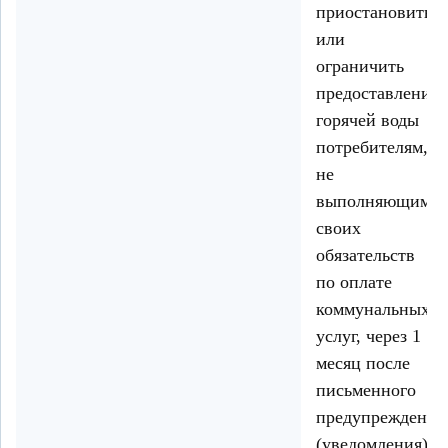
приостановить
или
ограничить
предоставление
горячей воды
потребителям,
не
выполняющим
своих
обязательств
по оплате
коммунальных
услуг, через 1
месяц после
письменного
предупреждения
(уведомления).