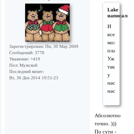
Lake
написал(а)
И
все
молча
Зарегистрирован
: Пн, 30 Мар 2009
платили.
Сообщений:
3778
Уж
Уважение:
+419
Пол:
Мужской
такое
Последний визит:
у
Вт, 30 Дек 2014 19:51:23
нас
население..
Абсолютно
точно. )))
По сути -