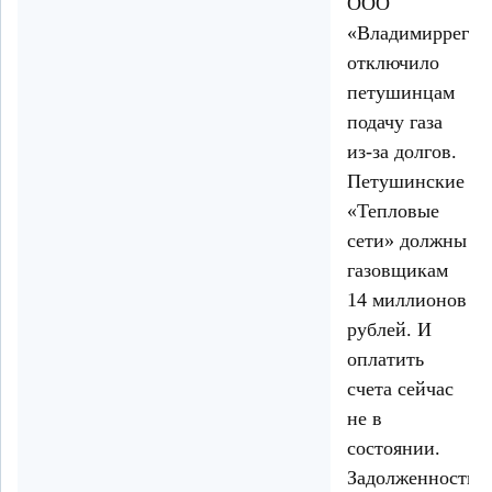
ООО
«Владимиррегио
отключило
петушинцам
подачу газа
из-за долгов.
Петушинские
«Тепловые
сети» должны
газовщикам
14 миллионов
рублей. И
оплатить
счета сейчас
не в
состоянии.
Задолженность