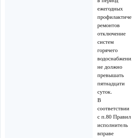
в период
ежегодных
профилактическ
ремонтов
отключение
систем
горячего
водоснабжения
не должно
превышать
пятнадцати
суток.
В
соответствии
с п.80 Правил
исполнитель
вправе