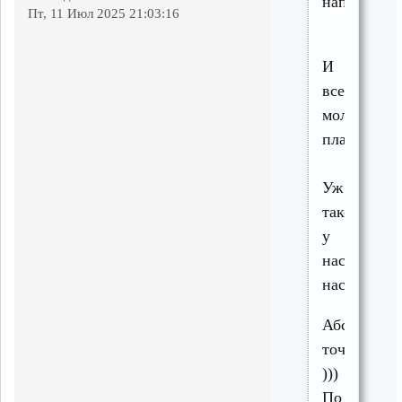
написал(а):
Пт, 11 Июл 2025 21:03:16
И
все
молча
платили.
Уж
такое
у
нас
население..
Абсолютно
точно.
)))
По