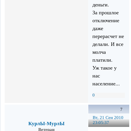
деньги.
За прошлое
отключение
даже
перерасчет не
делали. И все
молча
платили.
Уж такое у
нас
население...
0
7
Вт, 21 Сен 2010
23:05:37
КурлЫ-МурлЫ
Ветеран