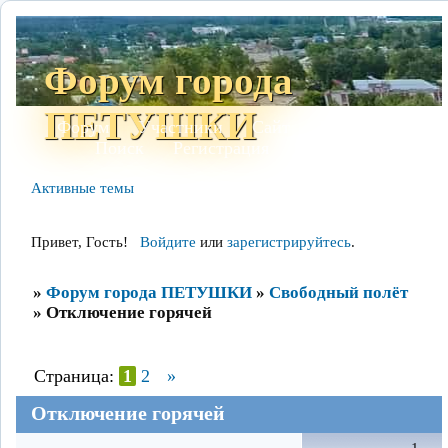
Форум города
ПЕТУШКИ
Форум
Участники
Сайт
Правила
Поиск
Регистрация
Войти
Активные темы
Привет, Гость!
Войдите
или
зарегистрируйтесь
.
»
Форум города ПЕТУШКИ
»
Свободный полёт
»
Отключение горячей
Страница:
1
2
»
Отключение горячей