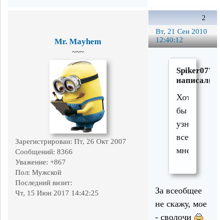
2
Вт, 21 Сен 2010
12:40:12
Mr. Mayhem
~~~
Spiker0777
написал(а)
Хотелось
бы
узнать
всеобщее
Зарегистрирован
: Пт, 26 Окт 2007
мнение
Сообщений:
8366
Уважение:
+867
Пол:
Мужской
Последний визит:
За всеобщее
Чт, 15 Июн 2017 14:42:25
не скажу, мое
- сволочи