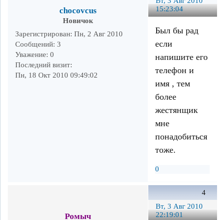
Вт, 3 Авг 2010
15:23:04
chocovcus
Новичок
Был бы рад
Зарегистрирован
: Пн, 2 Авг 2010
если
Сообщений:
3
Уважение:
0
напишите его
Последний визит:
телефон и
Пн, 18 Окт 2010 09:49:02
имя , тем
более
жестянщик
мне
понадобиться
тоже.
0
4
Вт, 3 Авг 2010
22:19:01
Ромыч