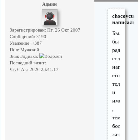
Админ
chocovcus
написал(а)
Зарегистрирован
: Пт, 26 Окт 2007
Был
Сообщений:
3190
бы
Уважение:
+387
рад
Пол:
Мужской
Знак Зодиака:
если
Последний визит:
напишите
Чт, 6 Авг 2026 23:41:17
его
телефон
и
имя
,
тем
более
жестянщик