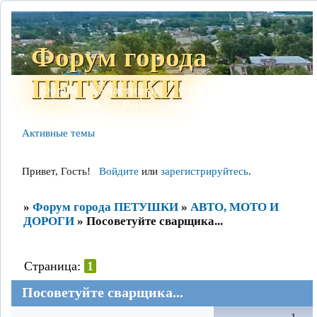
Форум города
ПЕТУШКИ
Форум
Участники
Сайт
Правила
Поиск
Регистрация
Войти
Активные темы
Привет, Гость!
Войдите
или
зарегистрируйтесь
.
»
Форум города ПЕТУШКИ
»
АВТО, МОТО И
ДОРОГИ
»
Посоветуйте сварщика...
Страница:
1
Посоветуйте сварщика...