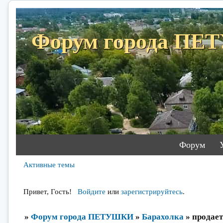
Форум города П
Форум
Активные темы
Привет, Гость!
Войдите
или
зарегистрируйтесь
.
»
Форум города ПЕТУШКИ
»
Барахолка
»
продает